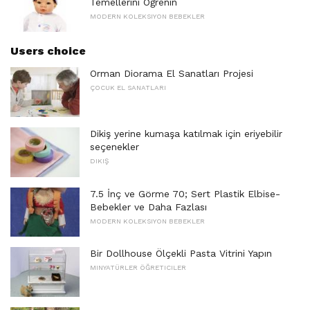
Temellerini Öğrenin
MODERN KOLEKSIYON BEBEKLER
Users choice
Orman Diorama El Sanatları Projesi
ÇOCUK EL SANATLARI
Dikiş yerine kumaşa katılmak için eriyebilir
seçenekler
DIKIŞ
7.5 İnç ve Görme 70; Sert Plastik Elbise-
Bebekler ve Daha Fazlası
MODERN KOLEKSIYON BEBEKLER
Bir Dollhouse Ölçekli Pasta Vitrini Yapın
MINYATÜRLER ÖĞRETICILER