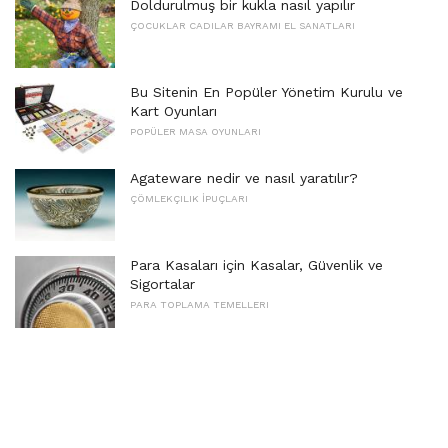
Doldurulmuş bir kukla nasıl yapılır
ÇOCUKLAR CADILAR BAYRAMI EL SANATLARI
Bu Sitenin En Popüler Yönetim Kurulu ve
Kart Oyunları
POPÜLER MASA OYUNLARI
Agateware nedir ve nasıl yaratılır?
ÇÖMLEKÇILIK İPUÇLARI
Para Kasaları için Kasalar, Güvenlik ve
Sigortalar
PARA TOPLAMA TEMELLERI