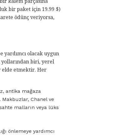
 bir kalem parçasına
uk bir paket için 19.99 $)
 işarete ödünç veriyorsa,
ize yardımcı olacak uygun
 yollarından biri, yerel
 elde etmektir. Her
z, antika mağaza
r. Makbuzlar, Chanel ve
 sahte malların veya lüks
lığı önlemeye yardımcı