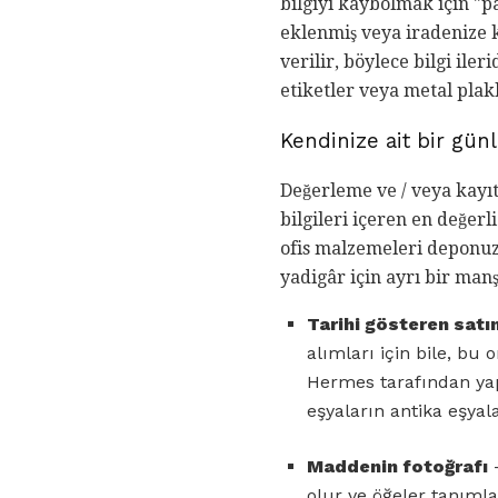
bilgiyi kaybolmak için "
eklenmiş veya iradenize k
verilir, böylece bilgi iler
etiketler veya metal plakl
Kendinize ait bir gün
Değerleme ve / veya kayı
bilgileri içeren en değerl
ofis malzemeleri deponuz
yadigâr için ayrı bir manş
Tarihi gösteren sat
alımları için bile, bu
Hermes tarafından yapı
eşyaların antika eşyala
Maddenin fotoğrafı
-
olur ve öğeler tanıml