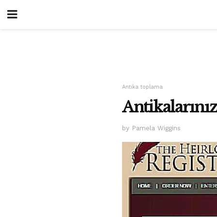
Antika toplama
Antikalarınız
by Pamela Wiggins