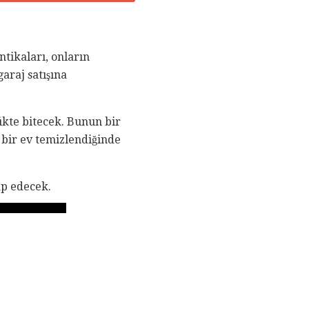
ntikaları, onların
garaj satışına
lükte bitecek. Bunun bir
i bir ev temizlendiğinde
ap edecek.