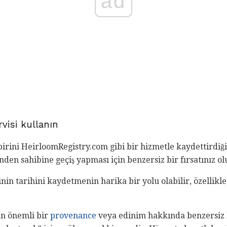
ad
visi kullanın
birini HeirloomRegistry.com gibi bir hizmetle kaydettirdiği
den sahibine geçiş yapması için benzersiz bir fırsatınız ol
rinin tarihini kaydetmenin harika bir yolu olabilir, özelli
an önemli bir
provenance
veya edinim hakkında benzersiz b