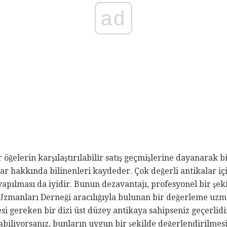
ad
öğelerin karşılaştırılabilir satış geçmişlerine dayanarak b
r hakkında bilinenleri kaydeder. Çok değerli antikalar için
yapılması da iyidir. Bunun dezavantajı, profesyonel bir şek
zmanları Derneği aracılığıyla bulunan bir değerleme uzmanı
si gereken bir dizi üst düzey antikaya sahipseniz geçerlidir
abiliyorsanız, bunların uygun bir şekilde değerlendirilmesin