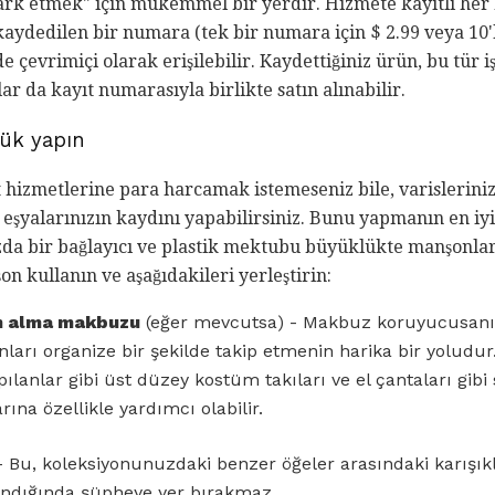
park etmek" için mükemmel bir yerdir. Hizmete kayıtlı her
aydedilen bir numara (tek bir numara için $ 2.99 veya 10'l
ide çevrimiçi olarak erişilebilir. Kaydettiğiniz ürün, bu tür
ar da kayıt numarasıyla birlikte satın alınabilir.
lük yapın
t hizmetlerine para harcamak istemeseniz bile, varislerin
i eşyalarınızın kaydını yapabilirsiniz. Bunu yapmanın en iyi
da bir bağlayıcı ve plastik mektubu büyüklükte manşonlar
on kullanın ve aşağıdakileri yerleştirin:
ın alma makbuzu
(eğer mevcutsa) - Makbuz koruyucusanı
 onları organize bir şekilde takip etmenin harika bir yoludu
lanlar gibi üst düzey kostüm takıları ve el çantaları gibi
rına özellikle yardımcı olabilir.
 Bu, koleksiyonunuzdaki benzer öğeler arasındaki karışık
andığında şüpheye yer bırakmaz.