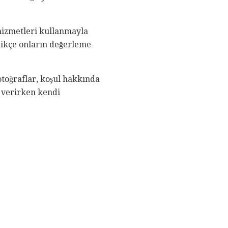
hizmetleri kullanmayla
ldikçe onların değerleme
otoğraflar, koşul hakkında
i verirken kendi