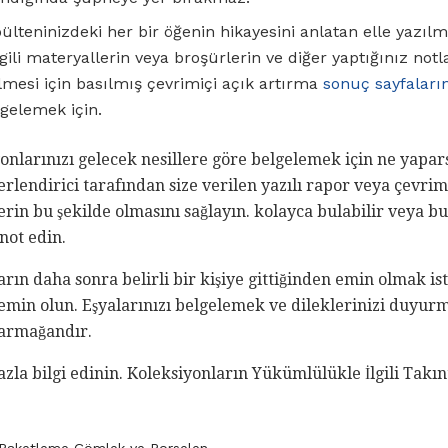
ülteninizdeki her bir öğenin hikayesini anlatan elle yazılm
gili materyallerin veya broşürlerin ve diğer yaptığınız notlar
lmesi için basılmış çevrimiçi açık artırma
sonuç sayfaların
lgelemek için.
yonlarınızı gelecek nesillere göre belgelemek için ne yapar
rlendirici tarafından size verilen yazılı rapor veya çevri
erin bu şekilde olmasını sağlayın. kolayca bulabilir veya bu
 not edin.
arın daha sonra belirli bir kişiye gittiğinden emin olmak ist
 emin olun. Eşyalarınızı belgelemek ve dileklerinizi duyu
 armağandır.
la bilgi edinin. Koleksiyonların Yükümlülükle İlgili Takın
n Paketleme Çömlek ve Porselen