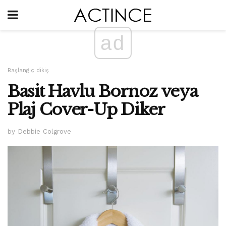
ad
Başlangıç ​​dikiş
Basit Havlu Bornoz veya
Plaj Cover-Up Diker
by Debbie Colgrove