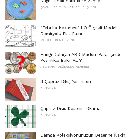
Kağıt tabak balık kase zanaat
ÇOCUKLAR EL SANATLARI İPUÇLARI
"Fabrika Kasabası" HO Ölçekli Model
Demiryolu Pist Planı
MODEL TREN DÜZENLERI
Hangi Dolaşan ABD Madeni Para İçinde
Kesinlikle Bakır Var?
ABD PARA DEĞERLERI REHBERI
9 Çapraz Dikiş Yer İmleri
KANAVIÇE
Çapraz Dikiş Desenini Okuma
KANAVIÇE
Damga Koleksiyonunuzun Değerine İlişkin