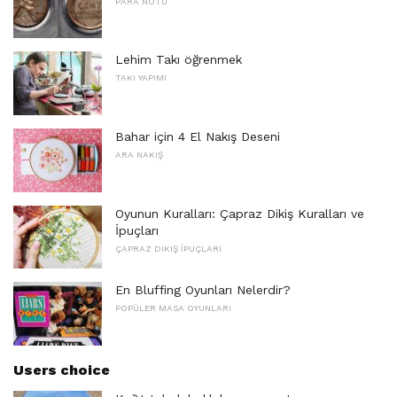
PARA NOTU
Lehim Takı öğrenmek
TAKI YAPIMI
Bahar için 4 El Nakış Deseni
ARA NAKIŞ
Oyunun Kuralları: Çapraz Dikiş Kuralları ve
İpuçları
ÇAPRAZ DIKIŞ İPUÇLARI
En Bluffing Oyunları Nelerdir?
POPÜLER MASA OYUNLARI
Users choice