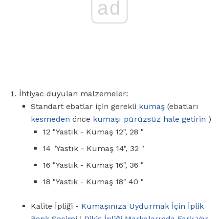
ad
İhtiyac duyulan malzemeler:
Standart ebatlar için gerekli
kumaş
(ebatları
kesmeden
önce
kumaşı pürüzsüz hale getirin
)
12 "Yastık - Kumaş 12", 28 "
14 "Yastık - Kumaş 14", 32 "
16 "Yastık - Kumaş 16", 36 "
18 "Yastık - Kumaş 18" 40 "
Kalite İpliği -
Kumaşınıza Uydurmak İçin İplik
Renk Seçimi
|
Dikiş İpliği Markalarında Fark Var