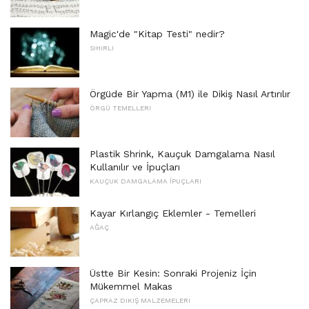
Magic'de "Kitap Testi" nedir?
SIHIRLI
Örgüde Bir Yapma (M1) ile Dikiş Nasıl Artırılır
ÖRGÜ TEMELLERI
Plastik Shrink, Kauçuk Damgalama Nasıl
Kullanılır ve İpuçları
KAUÇUK DAMGALAMA İPUÇLARI
Kayar Kırlangıç ​​Eklemler - Temelleri
AĞAÇ
Üstte Bir Kesin: Sonraki Projeniz İçin
Mükemmel Makas
ÇAPRAZ DIKIŞ MALZEMELERI