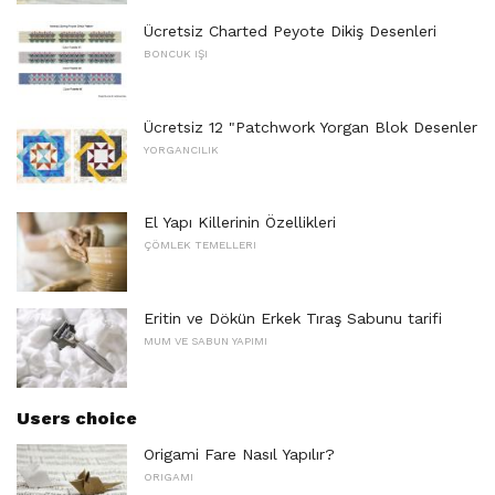
Ücretsiz Charted Peyote Dikiş Desenleri
BONCUK IŞI
Ücretsiz 12 "Patchwork Yorgan Blok Desenler
YORGANCILIK
El Yapı Killerinin Özellikleri
ÇÖMLEK TEMELLERI
Eritin ve Dökün Erkek Tıraş Sabunu tarifi
MUM VE SABUN YAPIMI
Users choice
Origami Fare Nasıl Yapılır?
ORIGAMI