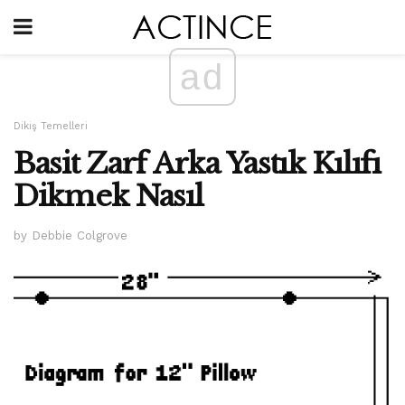
ad
Dikiş Temelleri
Basit Zarf Arka Yastık Kılıfı
Dikmek Nasıl
by Debbie Colgrove