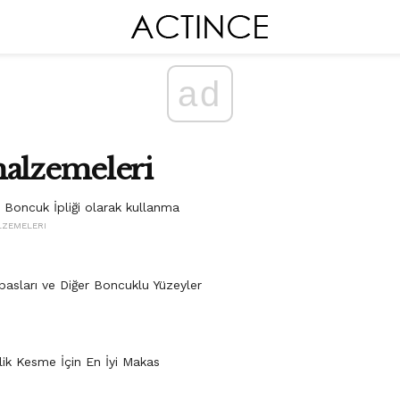
ad
malzemeleri
ir Boncuk İpliği olarak kullanma
LZEMELERI
asları ve Diğer Boncuklu Yüzeyler
lik Kesme İçin En İyi Makas