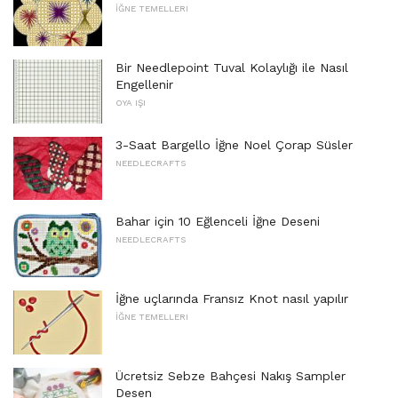
İĞNE TEMELLERI
Bir Needlepoint Tuval Kolaylığı ile Nasıl
Engellenir
OYA IŞI
3-Saat Bargello İğne Noel Çorap Süsler
NEEDLECRAFTS
Bahar için 10 Eğlenceli İğne Deseni
NEEDLECRAFTS
İğne uçlarında Fransız Knot nasıl yapılır
İĞNE TEMELLERI
Ücretsiz Sebze Bahçesi Nakış Sampler
Desen