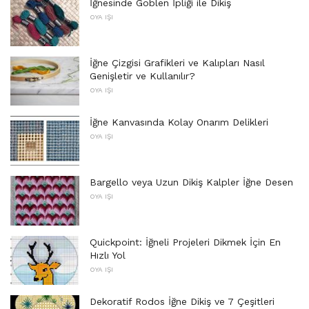
İğnesinde Goblen İpliği ile Dikiş
OYA IŞI
İğne Çizgisi Grafikleri ve Kalıpları Nasıl
Genişletir ve Kullanılır?
OYA IŞI
İğne Kanvasında Kolay Onarım Delikleri
OYA IŞI
Bargello veya Uzun Dikiş Kalpler İğne Desen
OYA IŞI
Quickpoint: İğneli Projeleri Dikmek İçin En
Hızlı Yol
OYA IŞI
Dekoratif Rodos İğne Dikiş ve 7 Çeşitleri