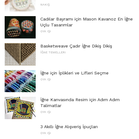
NAKIŞ
Cadılar Bayramı için Mason Kavanoz En İğne
Uçlu Tasarımlar
OYA IŞI
Basketweave Çadır İğne Dikiş Dikiş
İĞNE TEMELLERI
İğne için İplikleri ve Lifleri Seçme
OYA IŞI
İğne Kanvasında Resim için Adım Adım
Talimatlar
OYA IŞI
3 Akıllı İğne Alışveriş İpuçları
OYA IŞI