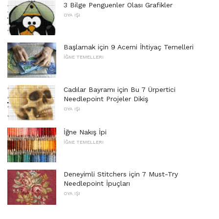
3 Bilge Penguenler Olası Grafikler
OYA IŞI
Başlamak için 9 Acemi İhtiyaç Temelleri
İĞNE TEMELLERI
Cadılar Bayramı için Bu 7 Ürpertici
Needlepoint Projeler Dikiş
OYA IŞI
İğne Nakış İpi
İĞNE TEMELLERI
Deneyimli Stitchers için 7 Must-Try
Needlepoint İpuçları
OYA IŞI