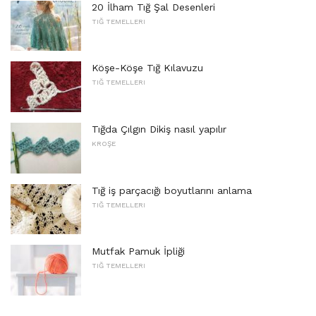
20 İlham Tığ Şal Desenleri
TIĞ TEMELLERI
Köşe-Köşe Tığ Kılavuzu
TIĞ TEMELLERI
Tığda Çılgın Dikiş nasıl yapılır
KROŞE
Tığ iş parçacığı boyutlarını anlama
TIĞ TEMELLERI
Mutfak Pamuk İpliği
TIĞ TEMELLERI