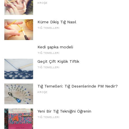
KROŞE
Küme Dikiş Tığ Nasıl
TIĞ TEMELLERI
Kedi şapka modeli
TIĞ TEMELLERI
Geçit Çift Kişilik Tiftik
TIĞ TEMELLERI
Tığ Temelleri: Tığ Desenlerinde PM Nedir?
KROŞE
Yeni Bir Tığ Tekniğini Öğrenin
TIĞ TEMELLERI