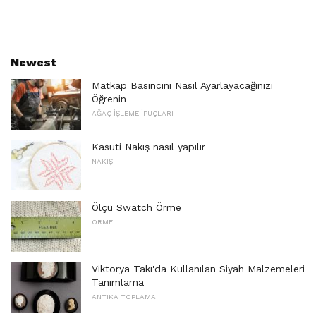
Newest
Matkap Basıncını Nasıl Ayarlayacağınızı
Öğrenin
AĞAÇ İŞLEME İPUÇLARI
Kasuti Nakış nasıl yapılır
NAKIŞ
Ölçü Swatch Örme
ÖRME
Viktorya Takı'da Kullanılan Siyah Malzemeleri
Tanımlama
ANTIKA TOPLAMA