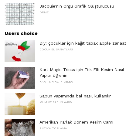
Jacquie'nin Örgü Grafik Oluşturucusu
ÖRME
Users choice
Diy: çocuklar için kağıt tabak apple zanaat
ÇOCUK EL SANATLARI
Kart Magic Tricks için Tek Elli Kesim Nasıl
Yapılır öğrenin
KART SIHIRLI HILELER
Sabun yapımında bal nasıl kullanılır
MUM VE SABUN YAPIMI
Amerikan Parlak Dönem Kesim Camı
ANTIKA TOPLAMA