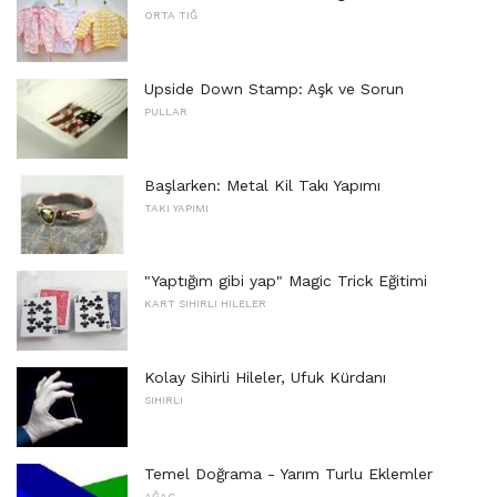
ORTA TIĞ
Upside Down Stamp: Aşk ve Sorun
PULLAR
Başlarken: Metal Kil Takı Yapımı
TAKI YAPIMI
"Yaptığım gibi yap" Magic Trick Eğitimi
KART SIHIRLI HILELER
Kolay Sihirli Hileler, Ufuk Kürdanı
SIHIRLI
Temel Doğrama - Yarım Turlu Eklemler
AĞAÇ