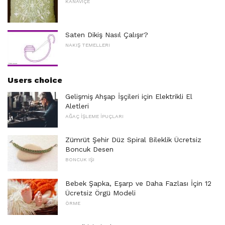
KANAVIÇE
Saten Dikiş Nasıl Çalışır?
NAKIŞ TEMELLERI
Users choice
Gelişmiş Ahşap İşçileri için Elektrikli El
Aletleri
AĞAÇ İŞLEME İPUÇLARI
Zümrüt Şehir Düz Spiral Bileklik Ücretsiz
Boncuk Desen
BONCUK IŞI
Bebek Şapka, Eşarp ve Daha Fazlası İçin 12
Ücretsiz Örgü Modeli
ÖRME