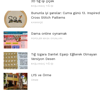
3D tığ işi çiçek
BAŞLANGIÇ ​​TIĞ IŞI
Bununla iyi şanslar: Cuma günü 13. Inspired
Cross Stitch Patterns
KANAVIÇE
Dama online oynamak
POPÜLER MASA OYUNLARI
Tığ Izgara Dantel Eşarp Eğilerek Olmayan
Versiyon Desen
BAŞLANGIÇ ​​TIĞ IŞI
LYS ve Örme
ÖRME