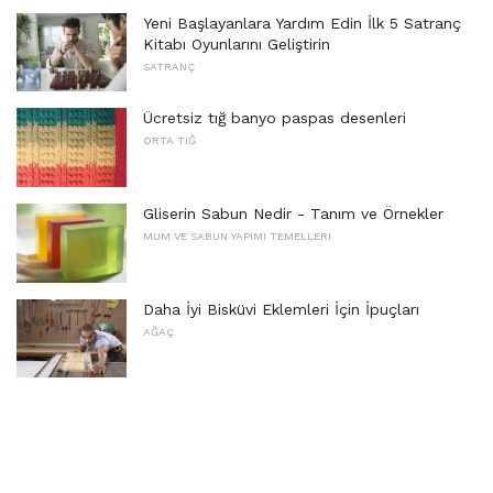
Yeni Başlayanlara Yardım Edin İlk 5 Satranç
Kitabı Oyunlarını Geliştirin
SATRANÇ
Ücretsiz tığ banyo paspas desenleri
ORTA TIĞ
Gliserin Sabun Nedir - Tanım ve Örnekler
MUM VE SABUN YAPIMI TEMELLERI
Daha İyi Bisküvi Eklemleri İçin İpuçları
AĞAÇ