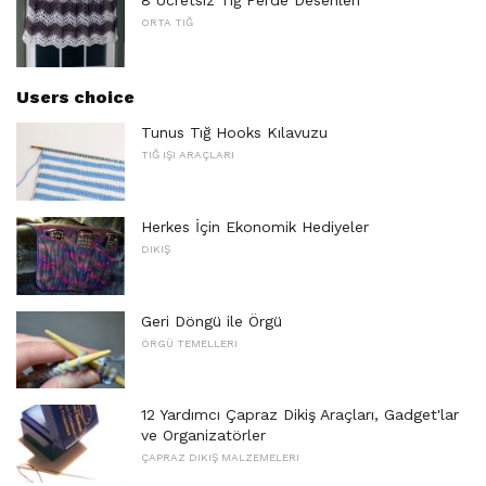
ORTA TIĞ
Users choice
Tunus Tığ Hooks Kılavuzu
TIĞ IŞI ARAÇLARI
Herkes İçin Ekonomik Hediyeler
DIKIŞ
Geri Döngü ile Örgü
ÖRGÜ TEMELLERI
12 Yardımcı Çapraz Dikiş Araçları, Gadget'lar
ve Organizatörler
ÇAPRAZ DIKIŞ MALZEMELERI