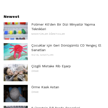
Newest
Polimer Kil'den Bir Dizi Minyatür Yapma
Teknikleri
MINYATÜRLER ÖĞRETICILER
Çocuklar için Geri Dönüşümlü CD Yengeç El
Sanatları
YAZ EL SANATLARI
Çizgili Mistake Rib Eşarp
ÖRME
Örme Kask Astarı
ÖRME
8 Ücretsiz Tığ Perde Desenleri