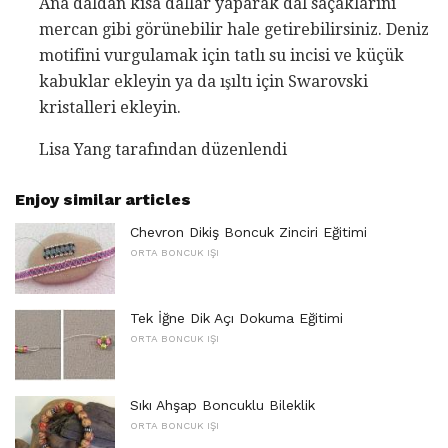
Ana daldan kısa dallar yaparak dal saçaklarını
mercan gibi görünebilir hale getirebilirsiniz. Deniz
motifini vurgulamak için tatlı su incisi ve küçük
kabuklar ekleyin ya da ışıltı için Swarovski
kristalleri ekleyin.
Lisa Yang tarafından düzenlendi
Enjoy similar articles
Chevron Dikiş Boncuk Zinciri Eğitimi
ORTA BONCUK IŞI
Tek İğne Dik Açı Dokuma Eğitimi
ORTA BONCUK IŞI
Sıkı Ahşap Boncuklu Bileklik
ORTA BONCUK IŞI