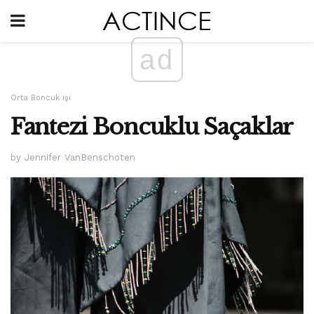
ad
Orta Boncuk işi
Fantezi Boncuklu Saçaklar
by Jennifer VanBenschoten