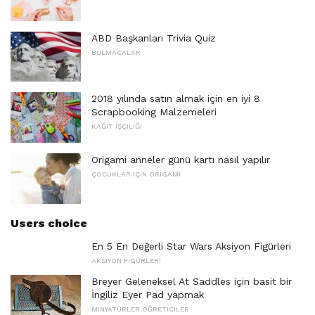
ABD Başkanları Trivia Quiz
BULMACALAR
2018 yılında satın almak için en iyi 8
Scrapbooking Malzemeleri
KAĞIT İŞÇILIĞI
Origami anneler günü kartı nasıl yapılır
ÇOCUKLAR IÇIN ORIGAMI
Users choice
En 5 En Değerli Star Wars Aksiyon Figürleri
AKSIYON FIGÜRLERI
Breyer Geleneksel At Saddles için basit bir
İngiliz Eyer Pad yapmak
MINYATÜRLER ÖĞRETICILER