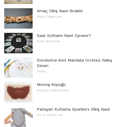
Amaç Dikiş Nasıl Bırakılır
ÖRGÜ TEMELLERI
Saat Solitaire Nasıl Oynanır?
KART OYUNLARI
Dondurma Koni Mandala Ücretsiz Nakış
Desen
NAKIŞ
Montaj Köpüğü
KAUÇUK DAMGALAMA
Parlayan Kutlama Sparklers Dikiş Nasıl
YAZ EL SANATLARI