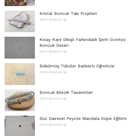
Kristal Boncuk Takı Projeleri
ORTA BONCUK IŞI
Kolay Kare Dikişli Farkındalık Şerit Ücretsiz
Boncuk Desen
ORTA BONCUK IŞI
Bükülmüş Tübüler Balıksırtı Öğreticisi
ORTA BONCUK IŞI
Boncuk Bilezik Tasarımları
ORTA BONCUK IŞI
Düz Dairesel Peyote Mandala Küpe Eğitimi
ORTA BONCUK IŞI