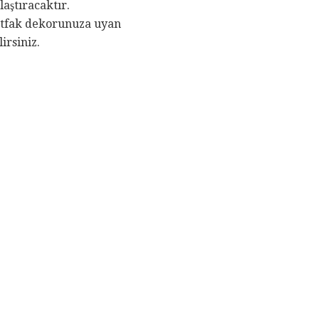
laştıracaktır.
mutfak dekorunuza uyan
irsiniz.