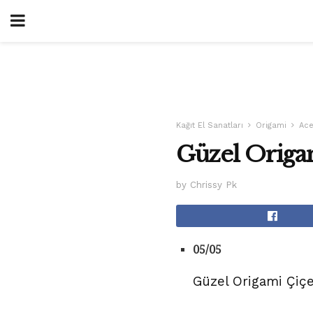
Kağıt El Sanatları
Origami
Ace
Güzel Origam
by Chrissy Pk
05/05
Güzel Origami Çiçeğ