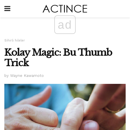
ad
Sihirli hileler
Kolay Magic: Bu Thumb
Trick
by Wayne Kawamoto