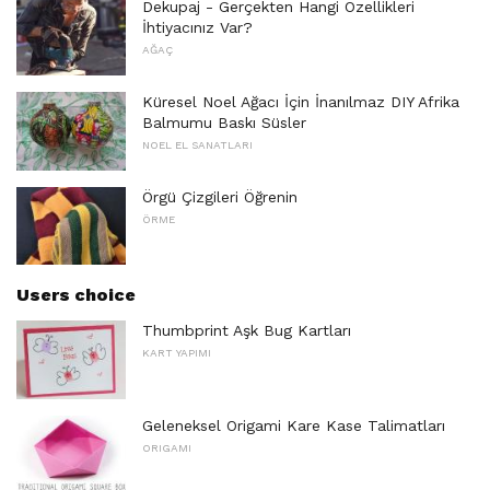
Dekupaj - Gerçekten Hangi Özellikleri
İhtiyacınız Var?
AĞAÇ
Küresel Noel Ağacı İçin İnanılmaz DIY Afrika
Balmumu Baskı Süsler
NOEL EL SANATLARI
Örgü Çizgileri Öğrenin
ÖRME
Users choice
Thumbprint Aşk Bug Kartları
KART YAPIMI
Geleneksel Origami Kare Kase Talimatları
ORIGAMI