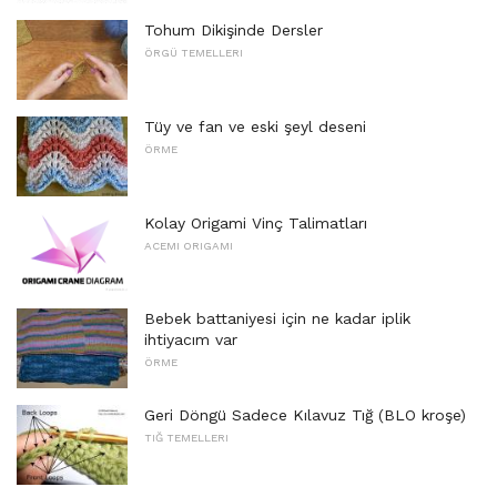
Tohum Dikişinde Dersler
ÖRGÜ TEMELLERI
Tüy ve fan ve eski şeyl deseni
ÖRME
Kolay Origami Vinç Talimatları
ACEMI ORIGAMI
Bebek battaniyesi için ne kadar iplik
ihtiyacım var
ÖRME
Geri Döngü Sadece Kılavuz Tığ (BLO kroşe)
TIĞ TEMELLERI