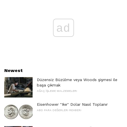
ad
Newest
Düzensiz Büzülme veya Woods şişmesi ile
başa çıkmak
AĞAÇ İŞLEME MALZEMELERI
Eisenhower "Ike" Dolar Nasıl Toplanır
ABD PARA DEĞERLERI REHBERI