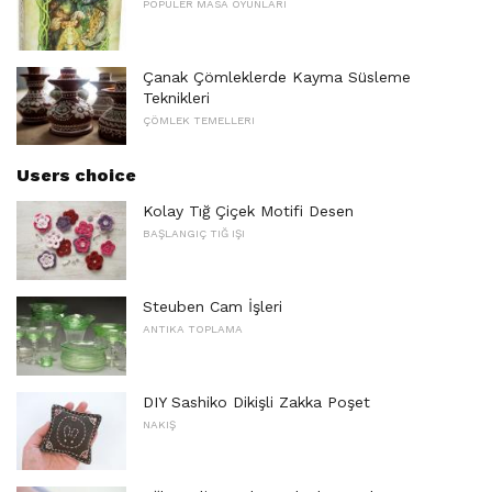
POPÜLER MASA OYUNLARI
Çanak Çömleklerde Kayma Süsleme
Teknikleri
ÇÖMLEK TEMELLERI
Users choice
Kolay Tığ Çiçek Motifi Desen
BAŞLANGIÇ ​​TIĞ IŞI
Steuben Cam İşleri
ANTIKA TOPLAMA
DIY Sashiko Dikişli Zakka Poşet
NAKIŞ