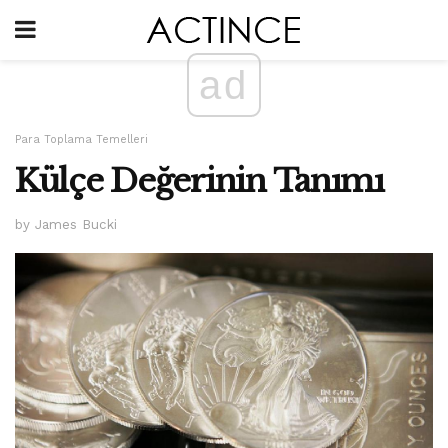
ad
Para Toplama Temelleri
Külçe Değerinin Tanımı
by James Bucki