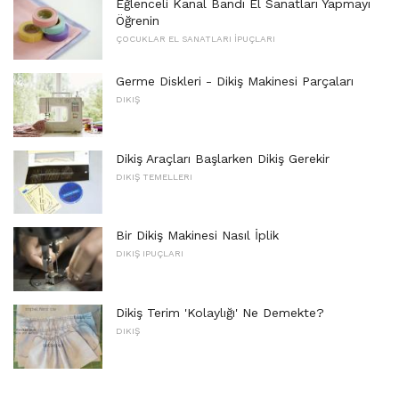
Eğlenceli Kanal Bandı El Sanatları Yapmayı
Öğrenin
ÇOCUKLAR EL SANATLARI İPUÇLARI
Germe Diskleri - Dikiş Makinesi Parçaları
DIKIŞ
Dikiş Araçları Başlarken Dikiş Gerekir
DIKIŞ TEMELLERI
Bir Dikiş Makinesi Nasıl İplik
DIKIŞ IPUÇLARI
Dikiş Terim 'Kolaylığı' Ne Demekte?
DIKIŞ