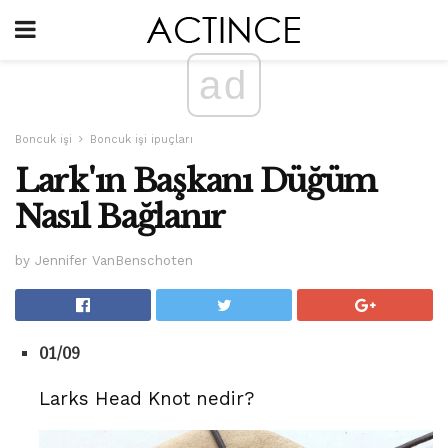
ad
Boncuk işi
Boncuk işi ipuçları
Lark'ın Başkanı Düğüm
Nasıl Bağlanır
by Jennifer VanBenschoten
01/09
Larks Head Knot nedir?