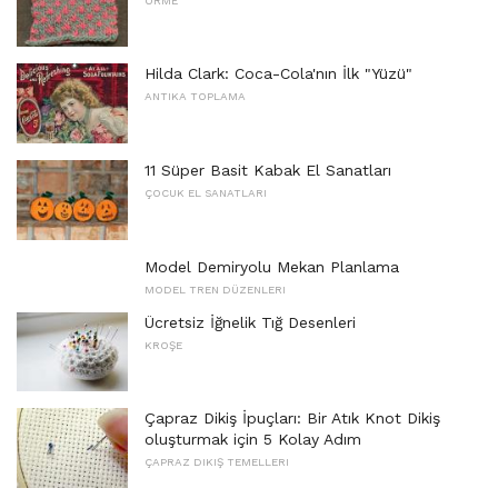
ÖRME
Hilda Clark: Coca-Cola'nın İlk "Yüzü"
ANTIKA TOPLAMA
11 Süper Basit Kabak El Sanatları
ÇOCUK EL SANATLARI
Model Demiryolu Mekan Planlama
MODEL TREN DÜZENLERI
Ücretsiz İğnelik Tığ Desenleri
KROŞE
Çapraz Dikiş İpuçları: Bir Atık Knot Dikiş
oluşturmak için 5 Kolay Adım
ÇAPRAZ DIKIŞ TEMELLERI