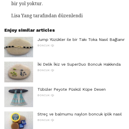
bir yol yoktur.
Lisa Yang tarafından düzenlendi
Enjoy similar articles
Jump Yüzükler ile bir Takı Toka Nasıl Bağlanır
BONCUK IŞI
İki Delik İkiz ve SuperDuo Boncuk Hakkında
BONCUK IŞI
Tübüler Peyote Püskül Küpe Desen
BONCUK IŞI
Streç ve balmumu naylon boncuk iplik nasıl
BONCUK IŞI