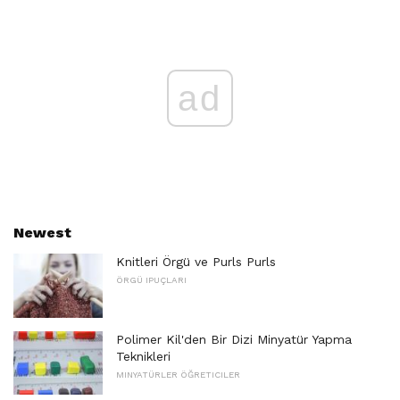
ad
Newest
Knitleri Örgü ve Purls Purls
ÖRGÜ IPUÇLARI
Polimer Kil'den Bir Dizi Minyatür Yapma
Teknikleri
MINYATÜRLER ÖĞRETICILER