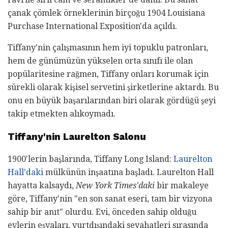
çanak çömlek örneklerinin birçoğu 1904 Louisiana
Purchase International Exposition'da açıldı.
Tiffany'nin çalışmasının hem iyi topuklu patronları,
hem de günümüzün yükselen orta sınıfı ile olan
popülaritesine rağmen, Tiffany onları korumak için
sürekli olarak kişisel servetini şirketlerine aktardı. Bu
onu en büyük başarılarından biri olarak gördüğü şeyi
takip etmekten alıkoymadı.
Tiffany'nin Laurelton Salonu
1900'lerin başlarında, Tiffany Long Island:
Laurelton
Hall'daki
mülkünün inşaatına başladı. Laurelton Hall
hayatta kalsaydı,
New York Times'daki
bir makaleye
göre, Tiffany'nin "en son sanat eseri, tam bir vizyona
sahip bir anıt" olurdu. Evi, önceden sahip olduğu
evlerin eşyaları, yurtdışındaki seyahatleri sırasında