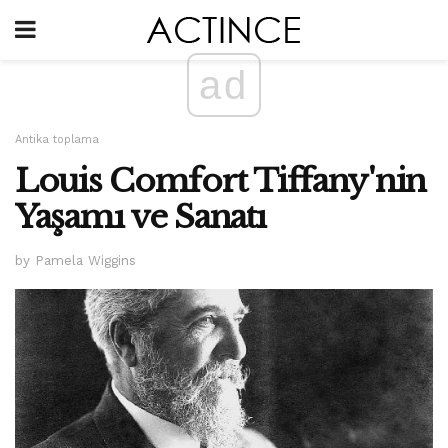
ad
Antika toplama
Louis Comfort Tiffany'nin
Yaşamı ve Sanatı
by Pamela Wiggins