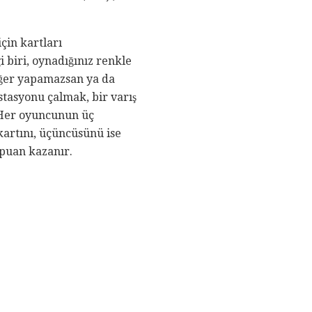
çin kartları
 biri, oynadığınız renkle
 Eğer yapamazsan ya da
istasyonu çalmak, bir varış
 Her oyuncunun üç
 kartını, üçüncüsünü ise
 puan kazanır.