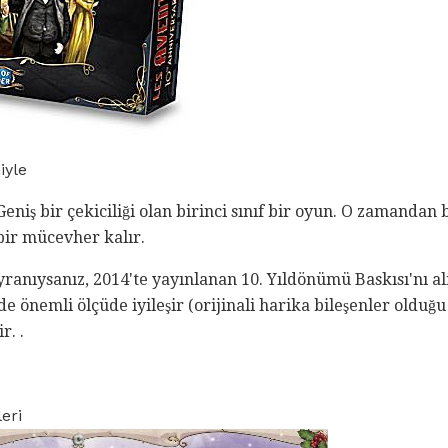
iyle
 Geniş bir çekiciliği olan birinci sınıf bir oyun. O zamandan 
bir mücevher kalır.
anıysanız, 2014'te yayınlanan 10. Yıldönümü Baskısı'nı alm
de önemli ölçüde iyileşir (orijinali harika bileşenler olduğu 
r. .
eri