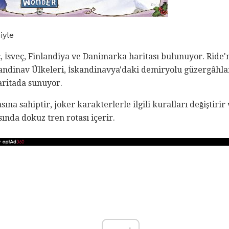
iyle
 İsveç, Finlandiya ve Danimarka haritası bulunuyor. Ride'ni
kandinav Ülkeleri, İskandinavya'daki demiryolu güzergâhla
aritada sunuyor.
sına sahiptir, joker karakterlerle ilgili kuralları değiştir
sında dokuz tren rotası içerir.