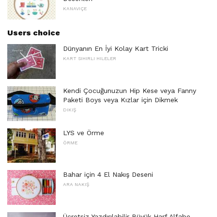
KANAVIÇE
Users choice
Dünyanın En İyi Kolay Kart Tricki
KART SIHIRLI HILELER
Kendi Çocuğunuzun Hip Kese veya Fanny
Paketi Boys veya Kızlar için Dikmek
DIKIŞ
LYS ve Örme
ÖRME
Bahar için 4 El Nakış Deseni
ARA NAKIŞ
Ücretsiz Yazdırılabilir Büyük Harf Alfabe