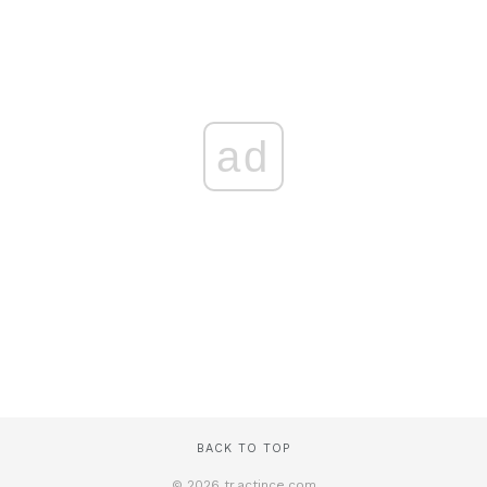
ad
BACK TO TOP
© 2026 tr.actince.com