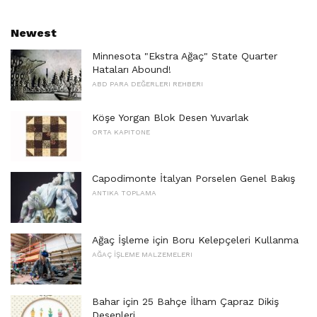
Newest
Minnesota "Ekstra Ağaç" State Quarter
Hataları Abound!
ABD PARA DEĞERLERI REHBERI
Köşe Yorgan Blok Desen Yuvarlak
ORTA KAPITONE
Capodimonte İtalyan Porselen Genel Bakış
ANTIKA TOPLAMA
Ağaç İşleme için Boru Kelepçeleri Kullanma
AĞAÇ İŞLEME MALZEMELERI
Bahar için 25 Bahçe İlham Çapraz Dikiş
Desenleri