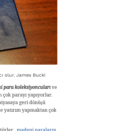
cı olur. James Bucki
i para koleksiyoncuları
ve
en çok parayı yapıyorlar.
piyasaya geri dönüşü
ine yatırım yapmaktan çok
ktörler
, madeni paraların