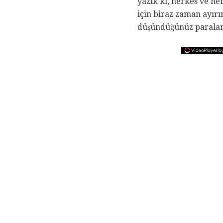
yazık ki, herkes ve he
için biraz zaman ayırı
düşündüğünüz paraları 