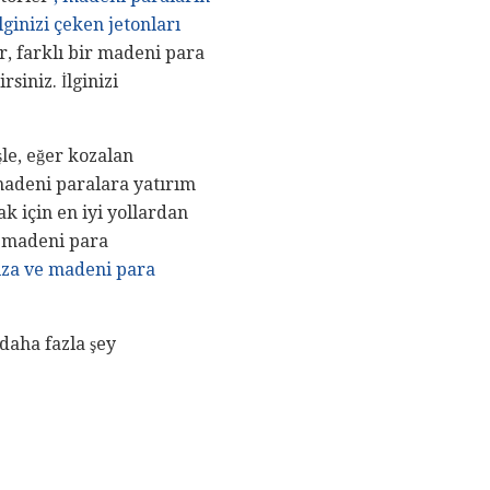
lginizi çeken jetonları
ir, farklı bir madeni para
siniz. İlginizi
şle, eğer kozalan
madeni paralara yatırım
 için en iyi yollardan
r madeni para
nıza ve madeni para
daha fazla şey