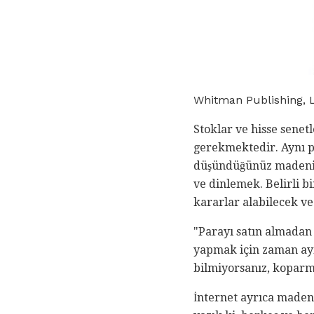
Whitman Publishing, L
Stoklar ve hisse senetl
gerekmektedir. Aynı p
düşündüğünüz madeni p
ve dinlemek. Belirli b
kararlar alabilecek ve
"Parayı satın almadan ö
yapmak için zaman ayır
bilmiyorsanız, koparma
İnternet ayrıca madeni 