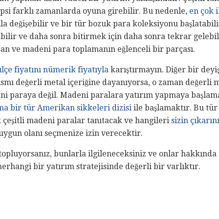
epsi farklı zamanlarda oyuna girebilir. Bu nedenle,
en çok i
la değişebilir ve bir tür bozuk para koleksiyonu başlatabil
ilir ve daha sonra bitirmek için daha sonra tekrar gelebilir
san ve madeni para toplamanın eğlenceli bir parçası.
lçe fiyatını nümerik fiyatıyla
karıştırmayın. Diğer bir deyi
ısmı değerli metal içeriğine dayanıyorsa, o zaman değerli 
i paraya değil. Madeni paralara yatırım yapmaya başlamak
ma bir tür Amerikan sikkeleri dizisi
ile başlamaktır. Bu tü
k çeşitli madeni paralar tanıtacak ve hangileri
sizin çıkarı
uygun olanı seçmenize izin verecektir.
topluyorsanız, bunlarla ilgileneceksiniz ve onlar hakkında 
herhangi bir yatırım stratejisinde değerli bir varlıktır.