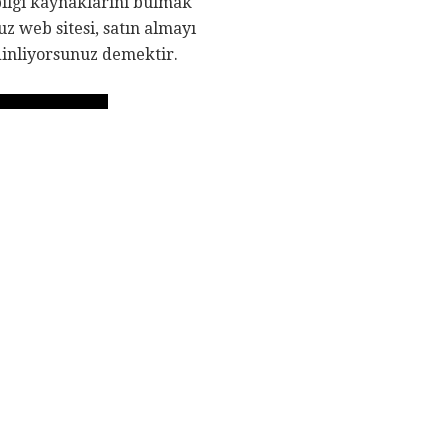
 bilgi kaynaklarını bulmak
z web sitesi, satın almayı
 dinliyorsunuz demektir.