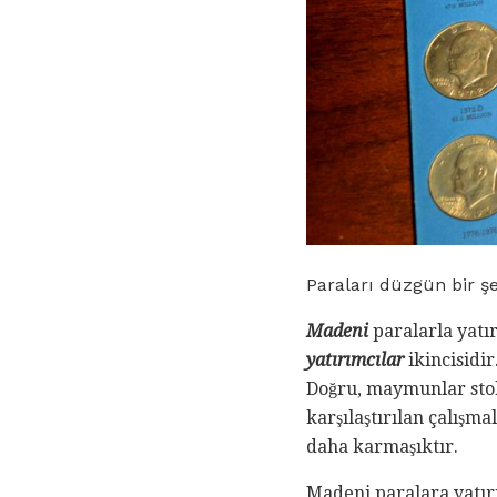
Paraları düzgün bir ş
Madeni
paralarla yatı
yatırımcılar
ikincisidir
Doğru, maymunlar stok
karşılaştırılan çalışm
daha karmaşıktır.
Madeni paralara yatırı