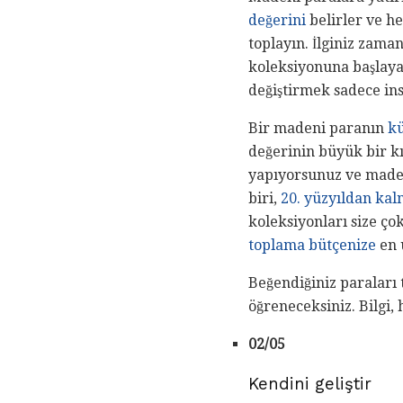
değerini
belirler ve h
toplayın. İlginiz zaman
koleksiyonuna başlayab
değiştirmek sadece in
Bir madeni paranın
kü
değerinin büyük bir k
yapıyorsunuz ve maden
biri,
20. yüzyıldan kal
koleksiyonları size ço
toplama bütçenize
en 
Beğendiğiniz paraları 
öğreneceksiniz. Bilgi, 
02/05
Kendini geliştir