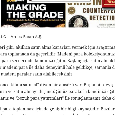
LC ,, Amos Basın A.Ş.
eri gibi, akıllıca satın alma kararları vermek için araştırm
ara toplamada da geçerlidir. Madeni para koleksiyonunuz
ara serilerinde kendinizi eğitin. Başlangıçta satın alma
ir madeni para ile daha deneyimli hale geldikçe, zamanla 
 madeni paralar satın alabileceksiniz.
nce kitabı satın al" diyen bir atasözü var. Başka bir deyişl
ın ve satın almayı düşündüğünüz paralarla kendinizi eğitin
nız ve "bozuk para yatırımları" ile sonuçlanmanız daha ol
para toplanması için de geniş bir bilgi kaynağıdır. Bazıları