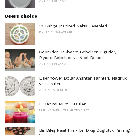
ANTIKA TOPLAMA
Users choice
10 Bahçe Inspired Nakış Desenleri
BAHAR EL SANATLARI
Gebruder Heubach: Bebekler, Figürler,
Piyano Bebekler ve Noel Dekor
ANTIKA TOPLAMA
Eisenhower Dolar Anahtar Tarihleri, Nadirlik
ve Çeşitleri
ABD PARA DEĞERLERI REHBERI
El Yapımı Mum Çeşitleri
MUM VE SABUN YAPIMI TEMELLERI
Bir Dikiş Nasıl Pin - Bir Dikiş Doğruluk Pinning