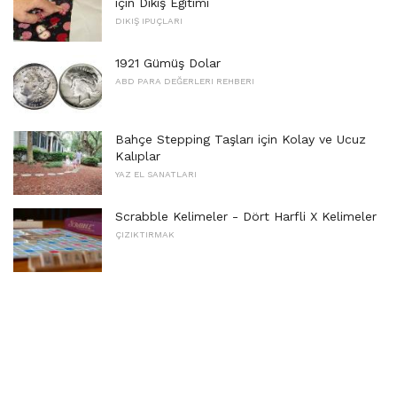
için Dikiş Eğitimi
DIKIŞ IPUÇLARI
1921 Gümüş Dolar
ABD PARA DEĞERLERI REHBERI
Bahçe Stepping Taşları için Kolay ve Ucuz
Kalıplar
YAZ EL SANATLARI
Scrabble Kelimeler - Dört Harfli X Kelimeler
ÇIZIKTIRMAK