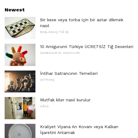
Newest
Bir kese veya torba için bir astar dikmek
nasıl
BAŞLANGIÇ ​​TIĞ IŞI
10 Amigurumi Türkiye ÜCRETSİZ Tığ Desenleri
SONBAHAR EL SANATLARI
İntihar Satrancının Temelleri
SATRANÇ
Mutfak kiler nasıl kurulur
AĞAÇ
Kraliyet Viyana Arı Kovanı veya Kalkan
İşaretini Anlamak