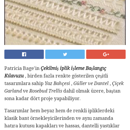
Patricia Bage'in
Çekilmiş İplik İşleme Başlangıç ​​
Kılavuzu
, birden fazla renkte gösterilen çeşitli
tasarımlara sahip
Yaz Bahçesi
,
Güller ve Dantel
,
Çiçek
Garland
ve
Rosebud Trellis
dahil olmak üzere, baştan
sona kadar dört proje yapabiliyor.
Tasarımlar hem beyaz hem de renkli ipliklerdeki
klasik bant örnekleyicilerinden ve aynı zamanda
hatıra kutusu kapakları ve hassas, dantelli yastıklar