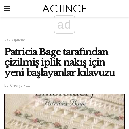
ad
Nakış ipuçları
Patricia Bage tarafından
çizilmiş iplik nakış için
yeni başlayanlar kılavuzu
by Cheryl Fall