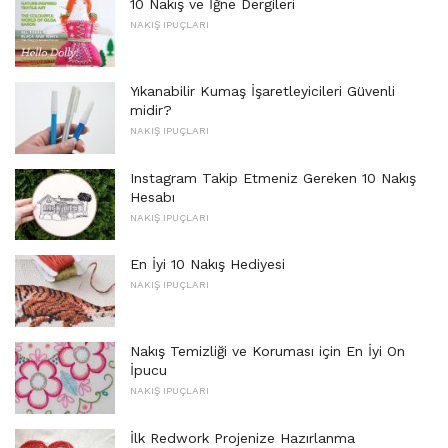
10 Nakış ve İğne Dergileri
NAKIŞ IPUÇLARI
Yıkanabilir Kumaş İşaretleyicileri Güvenli
midir?
NAKIŞ IPUÇLARI
Instagram Takip Etmeniz Gereken 10 Nakış
Hesabı
NAKIŞ IPUÇLARI
En İyi 10 Nakış Hediyesi
NAKIŞ IPUÇLARI
Nakış Temizliği ve Koruması için En İyi On
İpucu
NAKIŞ IPUÇLARI
İlk Redwork Projenize Hazırlanma