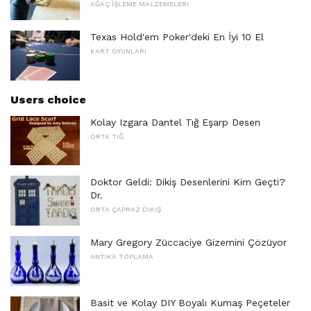
AĞAÇ İŞLEME MALZEMELERI
Texas Hold'em Poker'deki En İyi 10 El
KART OYUNLARI
Users choice
Kolay Izgara Dantel Tığ Eşarp Desen
ORTA TIĞ
Doktor Geldi: Dikiş Desenlerini Kim Geçti?
Dr.
ORTA ÇAPRAZ DIKIŞ
Mary Gregory Züccaciye Gizemini Çözüyor
ANTIKA TOPLAMA
Basit ve Kolay DIY Boyalı Kumaş Peçeteler