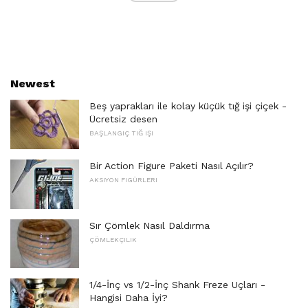
Newest
Beş yaprakları ile kolay küçük tığ işi çiçek -
Ücretsiz desen
BAŞLANGIÇ ​​TIĞ IŞI
Bir Action Figure Paketi Nasıl Açılır?
AKSIYON FIGÜRLERI
Sır Çömlek Nasıl Daldırma
ÇÖMLEKÇILIK
1/4-İnç vs 1/2-İnç Shank Freze Uçları -
Hangisi Daha İyi?