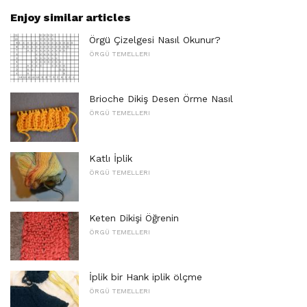
Enjoy similar articles
Örgü Çizelgesi Nasıl Okunur?
ÖRGÜ TEMELLERI
Brioche Dikiş Desen Örme Nasıl
ÖRGÜ TEMELLERI
Katlı İplik
ÖRGÜ TEMELLERI
Keten Dikişi Öğrenin
ÖRGÜ TEMELLERI
İplik bir Hank iplik ölçme
ÖRGÜ TEMELLERI