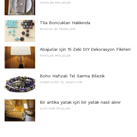
POPÜLER PROJELER
Tila Boncukları Hakkında
BONCUK IŞI TEMELLERI
Abajurlar için 15 Zeki DIY Dekorasyon Fikirleri
POPÜLER PROJELER
Boho Hafızalı Tel Sarma Bilezik
ACEMI KAĞIT EL SANATLARI
Bir antika yatak için bir yatak nasıl alınır
KAPITONE İPUÇLARI