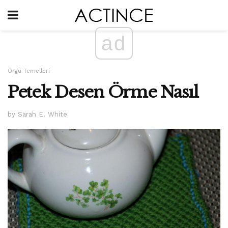
ad
Örgü Temelleri
Petek Desen Örme Nasıl
by Sarah E. White