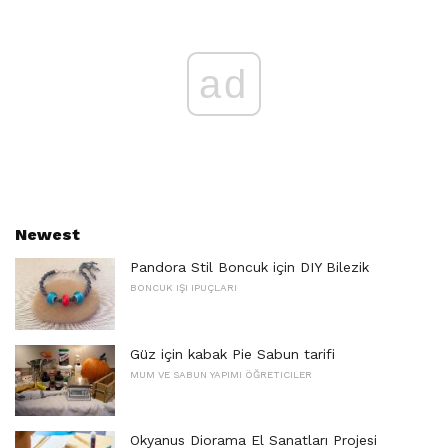
ad
Newest
Pandora Stil Boncuk için DIY Bilezik
BONCUK IŞI IPUÇLARI
Güz için kabak Pie Sabun tarifi
MUM VE SABUN YAPIMI ÖĞRETICILER
Okyanus Diorama El Sanatları Projesi