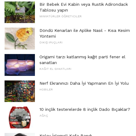
Bir Bebek Evi Kabin veya Rustik Adirondack
Tablosu yapın
MINYATÜRLER ÖĞRETICILER
Döndü Kenarları ile Aplike Nasıl - Kısa Kesim
Yöntemi
DIKIŞ IPUÇLARI
Origami tarzı katlanmış kağıt parti fener el
sanatları
KAĞIT EL SANATLARI
Nerf Ekranınızı Daha İyi Yapmanın En İyi Yolu
HOBILER
10 inçlik testerelerde 8 inçlik Dado Bıçaklar?
AĞAÇ
Kolay İşlemeli Kafa Bandı