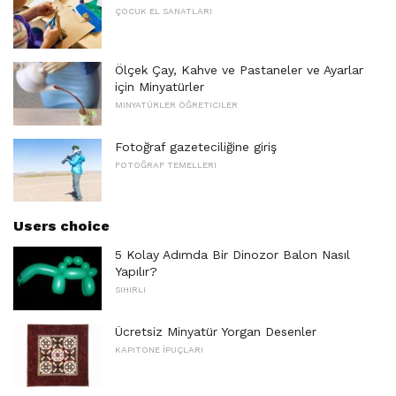
ÇOCUK EL SANATLARI
Ölçek Çay, Kahve ve Pastaneler ve Ayarlar
için Minyatürler
MINYATÜRLER ÖĞRETICILER
Fotoğraf gazeteciliğine giriş
FOTOĞRAF TEMELLERI
Users choice
5 Kolay Adımda Bir Dinozor Balon Nasıl
Yapılır?
SIHIRLI
Ücretsiz Minyatür Yorgan Desenler
KAPITONE İPUÇLARI