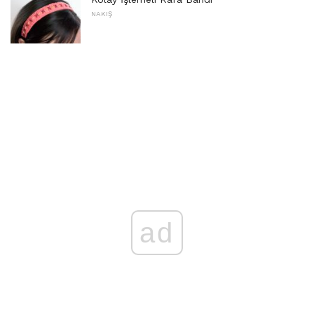
NAKIŞ
ad