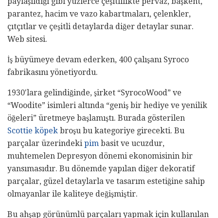
paylaşıldığı gibi yüzlerce çeşitlilikte pervaz, başkent,
parantez, hacim ve vazo kabartmaları, çelenkler,
çıtçıtlar ve çeşitli detaylarda diğer detaylar sunar.
Web sitesi.
İş büyümeye devam ederken, 400 çalışanı Syroco
fabrikasını yönetiyordu.
1930'lara gelindiğinde, şirket “SyrocoWood” ve
“Woodite” isimleri altında “geniş bir hediye ve yenilik
öğeleri” üretmeye başlamıştı. Burada gösterilen
Scottie köpek
broşu bu kategoriye girecekti. Bu
parçalar üzerindeki
pim
basit ve ucuzdur,
muhtemelen Depresyon dönemi ekonomisinin bir
yansımasıdır. Bu dönemde yapılan diğer dekoratif
parçalar, güzel detaylarla ve tasarım estetiğine sahip
olmayanlar ile kaliteye değişmiştir.
Bu ahşap görünümlü parçaları yapmak için kullanılan