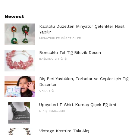
Newest
Kablolu Düzelten Minyatür Çelenkler Nasıl
Yapılır
MINYATÜRLER ÖĞRETICILER
Boncuklu Tel Tığ Bilezik Desen
BAŞLANGIÇ ​​TIĞ IŞI
Diş Peri Yastıkları, Torbalar ve Cepler için Tığ
Desenleri
ORTA TIĞ
Upcycled T-Shirt Kumaş Çiçek Eğitimi
DIKIŞ TEMELLERI
Vintage Kostüm Takı Alış