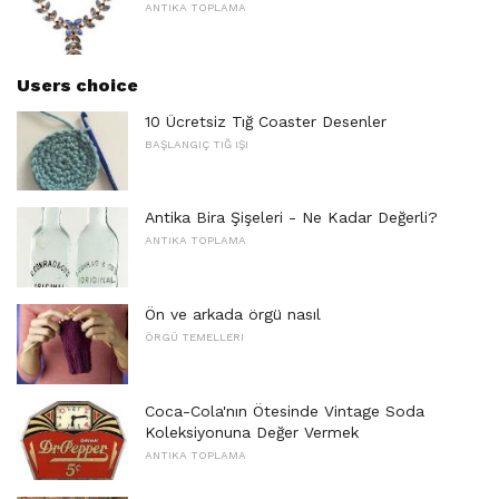
ANTIKA TOPLAMA
Users choice
10 Ücretsiz Tığ Coaster Desenler
BAŞLANGIÇ ​​TIĞ IŞI
Antika Bira Şişeleri - Ne Kadar Değerli?
ANTIKA TOPLAMA
Ön ve arkada örgü nasıl
ÖRGÜ TEMELLERI
Coca-Cola'nın Ötesinde Vintage Soda
Koleksiyonuna Değer Vermek
ANTIKA TOPLAMA