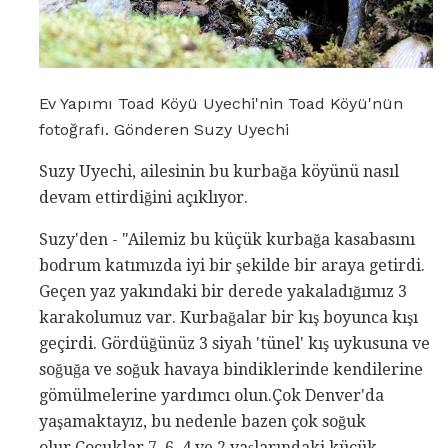
Ev Yapımı Toad Köyü Uyechi'nin Toad Köyü'nün
fotoğrafı. Gönderen Suzy Uyechi
Suzy Uyechi, ailesinin bu kurbağa köyünü nasıl
devam ettirdiğini açıklıyor.
Suzy'den - "Ailemiz bu küçük kurbağa kasabasını
bodrum katımızda iyi bir şekilde bir araya getirdi.
Geçen yaz yakındaki bir derede yakaladığımız 3
karakolumuz var. Kurbağalar bir kış boyunca kışı
geçirdi. Gördüğünüz 3 siyah 'tünel' kış uykusuna ve
soğuğa ve soğuk havaya bindiklerinde kendilerine
gömülmelerine yardımcı olun.Çok Denver'da
yaşamaktayız, bu nedenle bazen çok soğuk
olur.Çocuklar 7, 6, 4 ve 2 yaşlarındaki küçük