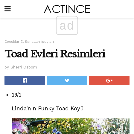
ad
Çocuklar El Sanatları İpuçları
Toad Evleri Resimleri
by Sherri Osborn
19/1
Linda'nın Funky Toad Köyü