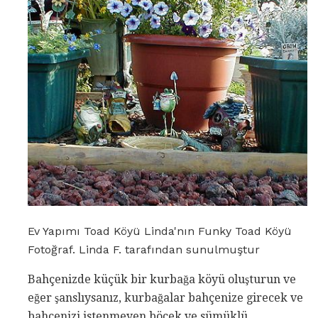
Ev Yapımı Toad Köyü Linda'nın Funky Toad Köyü
Fotoğraf. Linda F. tarafından sunulmuştur
Bahçenizde küçük bir kurbağa köyü oluşturun ve
eğer şanslıysanız, kurbağalar bahçenize girecek ve
bahçenizi istenmeyen böcek ve sümüklü