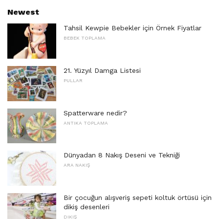
Newest
Tahsil Kewpie Bebekler için Örnek Fiyatlar
BEBEK TOPLAMA
21. Yüzyıl Damga Listesi
PULLAR
Spatterware nedir?
ANTIKA TOPLAMA
Dünyadan 8 Nakış Deseni ve Tekniği
ARA NAKIŞ
Bir çocuğun alışveriş sepeti koltuk örtüsü için
dikiş desenleri
DIKIŞ