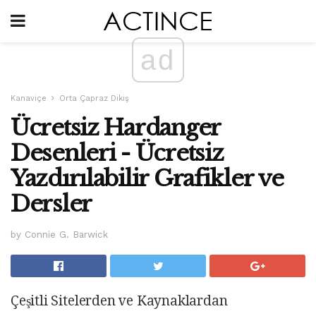
ad
Kanaviçe
Orta Çapraz Dikiş
Ücretsiz Hardanger
Desenleri - Ücretsiz
Yazdırılabilir Grafikler ve
Dersler
by Connie G. Barwick
Çeşitli Sitelerden ve Kaynaklardan