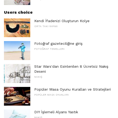
Users choice
Kendi İfadenizi Oluşturun Kolye
ORTA TAKI YAPIMI
Fotoğraf gazeteciliğine giriş
FOTOĞRAF TEMELLERI
Star Wars'dan Esinlenilen 8 Ücretsiz Nakış
Deseni
NAKIŞ
Popüler Masa Oyunu Kuralları ve Stratejileri
POPÜLER MASA OYUNLARI
DIY İşlemeli Alyans Yastık
NAKIŞ