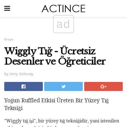
ad
Kroşe
Wiggly Tığ - Ücretsiz
Desenler ve Öğreticiler
by Amy Solovay
Yoğun Ruffled Etkisi Üreten Bir Yüzey Tığ
Tekniği
"Wiggly tığ işi", bir yüzey tığ tekniğidir, yani istenilen