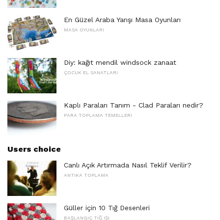
En Güzel Araba Yarışı Masa Oyunları
MASA OYUNLARI
Diy: kağıt mendil windsock zanaat
ÇOCUK EL SANATLARI
Kaplı Paraları Tanım - Clad Paraları nedir?
PARA TOPLAMA TEMELLERI
Users choice
Canlı Açık Artırmada Nasıl Teklif Verilir?
ANTIKA TOPLAMA
Güller için 10 Tığ Desenleri
BAŞLANGIÇ ​​TIĞ IŞI