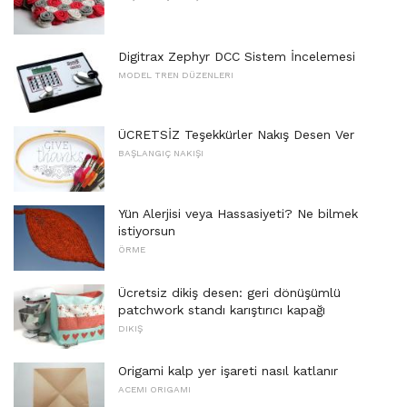
Digitrax Zephyr DCC Sistem İncelemesi
MODEL TREN DÜZENLERI
ÜCRETSİZ Teşekkürler Nakış Desen Ver
BAŞLANGIÇ ​​NAKIŞI
Yün Alerjisi veya Hassasiyeti? Ne bilmek
istiyorsun
ÖRME
Ücretsiz dikiş desen: geri dönüşümlü
patchwork standı karıştırıcı kapağı
DIKIŞ
Origami kalp yer işareti nasıl katlanır
ACEMI ORIGAMI