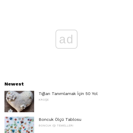
ad
Newest
Tığları Tanımlamak İçin 50 Yol
KROŞE
Boncuk Ölçü Tablosu
BONCUK IŞI TEMELLERI