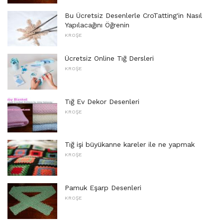
Bu Ücretsiz Desenlerle CroTatting'in Nasıl
Yapılacağını Öğrenin
KROŞE
Ücretsiz Online Tığ Dersleri
KROŞE
Tığ Ev Dekor Desenleri
KROŞE
Tığ işi büyükanne kareler ile ne yapmak
KROŞE
Pamuk Eşarp Desenleri
KROŞE