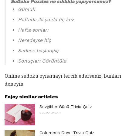
SuDoku Puzzles ne sıklıkla yapıyorsunuz?
Günlük
Haftada iki ya da üç kez
Hafta sonları
Neredeyse hiç
Sadece başlangıç
Sonuçları Görüntüle
Online sudoku oynamayı tercih ederseniz, bunları
deneyin.
Enjoy similar articles
Sevgililer Günü Trivia Quiz
BULMACALAR
Columbus Günü Trivia Quiz