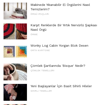
Makinede Yıkanabilir El Örgülerini Nasıl
Temizlerim?
ÖRGÜ IPUÇLARI
Karşıt Renklerde Bir Yırtık Nervürlü Şapkası
Nasıl Örgü
ÖRME
Wonky Log Cabin Yorgan Blok Desen
ORTA KAPITONE
Çömlek Şartlarında 'Bisque' Nedir?
ÇÖMLEK TEMELLERI
Yeni Başlayanlar İçin Basit Sihirli Hileler
SIHIRLI TEMELLER