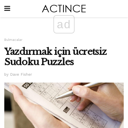
ad
Bulmacalar
Yazdırmak için ücretsiz
Sudoku Puzzles
by Dave Fisher