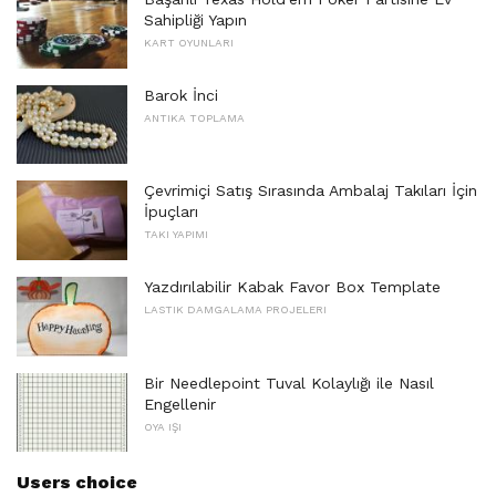
Sahipliği Yapın
KART OYUNLARI
Barok İnci
ANTIKA TOPLAMA
Çevrimiçi Satış Sırasında Ambalaj Takıları İçin
İpuçları
TAKI YAPIMI
Yazdırılabilir Kabak Favor Box Template
LASTIK DAMGALAMA PROJELERI
Bir Needlepoint Tuval Kolaylığı ile Nasıl
Engellenir
OYA IŞI
Users choice