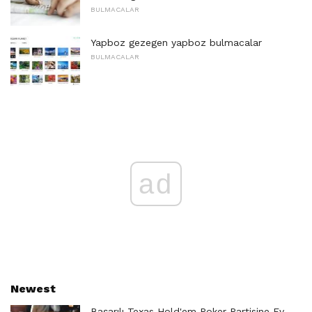
BULMACALAR
Yapboz gezegen yapboz bulmacalar
BULMACALAR
ad
Newest
Başarılı Texas Hold'em Poker Partisine Ev