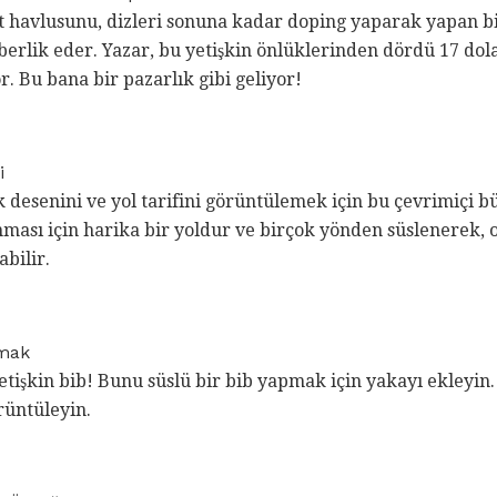
t havlusunu, dizleri sonuna kadar doping yaparak yapan bi
erlik eder. Yazar, bu yetişkin önlüklerinden dördü 17 dola
r. Bu bana bir pazarlık gibi geliyor!
i
k desenini ve yol tarifini görüntülemek için bu çevrimiçi bü
nması için harika bir yoldur ve birçok yönden süslenerek, ol
bilir.
pmak
etişkin bib! Bunu süslü bir bib yapmak için yakayı ekleyin
örüntüleyin.