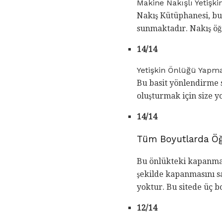
Makine Nakışlı Yetişk
Nakış Kütüphanesi, bu 
sunmaktadır. Nakış öğ
14/14
Yetişkin Önlüğü Yapma
Bu basit yönlendirme s
oluşturmak için size y
14/14
Tüm Boyutlarda Öğ
Bu önlükteki kapanma, 
şekilde kapanmasını s
yoktur. Bu sitede üç 
12/14