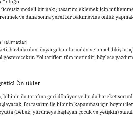
in Önlüğü
ücretsiz modeli bir nakış tasarımı eklemek için mükemmel 
renmek ve daha sonra yerel bir bakımevine önlük yapmak i
 Talimatları
eti, havlulardan, önyargı bantlarından ve temel dikiş araç
ol gösterecektir. Yol tarifleri tüm metindir, böylece yazdı
retici Önlükler
bibinin ön tarafına geri dönüyor ve bu da hareket sorunla
ağlayacak. Bu tasarım ile bibinin kapanması için boynu il
boyutta (bebek, yürümeye başlayan çocuk ve yetişkin) sunu