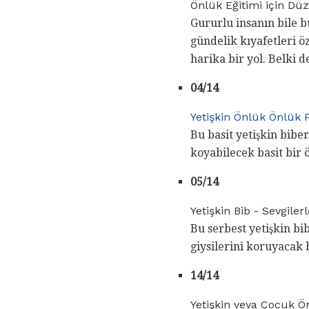
Önlük Eğitimi için Dü
Gururlu insanın bile 
gündelik kıyafetleri 
harika bir yol. Belki d
04/14
Yetişkin Önlük Önlük 
Bu basit yetişkin bibe
koyabilecek basit bir 
05/14
Yetişkin Bib - Sevgilerl
Bu serbest yetişkin bi
giysilerini koruyacak 
14/14
Yetişkin veya Çocuk Ön