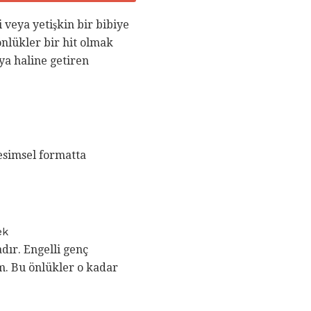
i veya yetişkin bir bibiye
önlükler bir hit olmak
şya haline getiren
esimsel formatta
ek
adır. Engelli genç
m. Bu önlükler o kadar