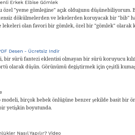
zenli Erkek Elbise Gömlek
bu özel "yeme gömleğine" açık olduğunu düşünebiliyorum. B
özensiz dökülmelerden ve lekelerden koruyacak bir "bib" h
e lekeleri olan favori bir gömlek, özel bir "gömlek" olarak k
PDF Desen - Ücretsiz Indir
ri, bir sürü fantezi eklentisi olmayan bir sürü koruyucu kıl
örtü olarak düşün. Görünümü değiştirmek için çeşitli kumaş
e
b modeli, birçok bebek önlüğüne benzer şekilde basit bir 
bir yetişkin boyutunda.
lükler Nasıl Yapılır? Video