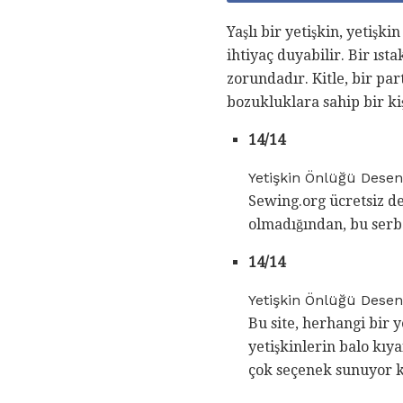
Yaşlı bir yetişkin, yetişki
ihtiyaç duyabilir. Bir ıst
zorundadır. Kitle, bir par
bozukluklara sahip bir kiş
14/14
Yetişkin Önlüğü Desen
Sewing.org ücretsiz d
olmadığından, bu serbe
14/14
Yetişkin Önlüğü Desenl
Bu site, herhangi bir y
yetişkinlerin balo kı
çok seçenek sunuyor ki,