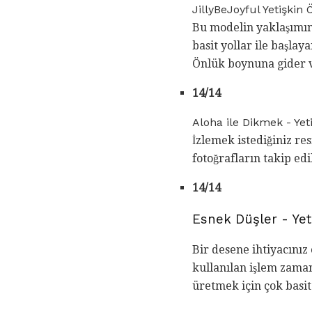
JillyBeJoyful Yetişkin
Bu modelin yaklaşımını
basit yollar ile başlay
Önlük boynuna gider v
14/14
Aloha ile Dikmek - Yet
İzlemek istediğiniz re
fotoğrafların takip edi
14/14
Esnek Düşler - Yet
Bir desene ihtiyacınız
kullanılan işlem zaman
üretmek için çok basit