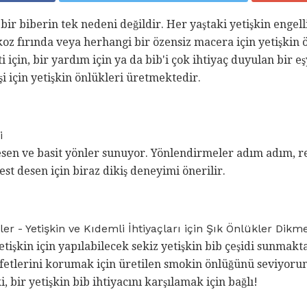
n bir biberin tek nedeni değildir. Her yaştaki yetişkin engell
akoz fırında veya herhangi bir özensiz macera için yetişkin 
ti için, bir yardım için ya da bib'i çok ihtiyaç duyulan bir e
i için yetişkin önlükleri üretmektedir.
i
esen ve basit yönler sunuyor. Yönlendirmeler adım adım, r
st desen için biraz dikiş deneyimi önerilir.
er - Yetişkin ve Kıdemli İhtiyaçları için Şık Önlükler Dikm
etişkin için yapılabilecek sekiz yetişkin bib çeşidi sunmakt
yafetlerini korumak için üretilen smokin önlüğünü seviyoru
 bir yetişkin bib ihtiyacını karşılamak için bağlı!