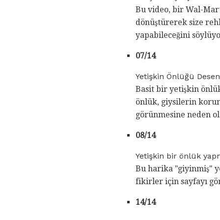
Bu video, bir Wal-Mar
dönüştürerek size rehb
yapabileceğini söylüyo
07/14
Yetişkin Önlüğü Desen
Basit bir yetişkin önlü
önlük, giysilerin koru
görünmesine neden ola
08/14
Yetişkin bir önlük ya
Bu harika "giyinmiş" y
fikirler için sayfayı g
14/14