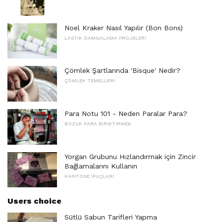
Noel Kraker Nasıl Yapılır (Bon Bons)
LASTIK DAMGALAMA PROJELERI
Çömlek Şartlarında 'Bisque' Nedir?
ÇÖMLEK TEMELLERI
Para Notu 101 - Neden Paralar Para?
BOZUK PARA BIRIKTIRMEK
Yorgan Grubunu Hızlandırmak için Zincir
Bağlamalarını Kullanın
KAPITONE İPUÇLARI
Users choice
Sütlü Sabun Tarifleri Yapma