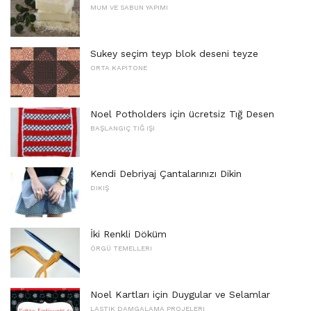
MUM VE SABUN YAPIMI
Sukey seçim teyp blok deseni teyze
ORTA KAPITONE
Noel Potholders için ücretsiz Tığ Desen
BAŞLANGIÇ ​​TIĞ IŞI
Kendi Debriyaj Çantalarınızı Dikin
DIKIŞ
İki Renkli Döküm
ÖRGÜ TEMELLERI
Noel Kartları için Duygular ve Selamlar
LASTIK DAMGALAMA PROJELERI