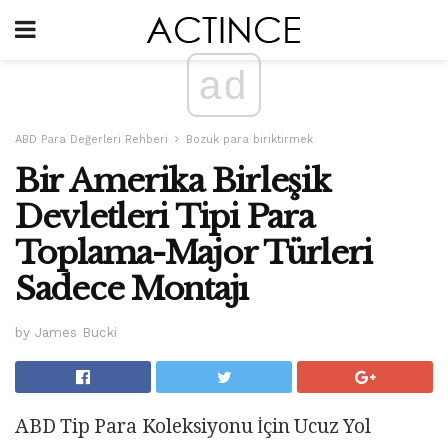
ad
ABD Para Değerleri Rehberi
Bozuk para biriktirmek
Bir Amerika Birleşik
Devletleri Tipi Para
Toplama-Major Türleri
Sadece Montajı
by James Bucki
ABD Tip Para Koleksiyonu İçin Ucuz Yol