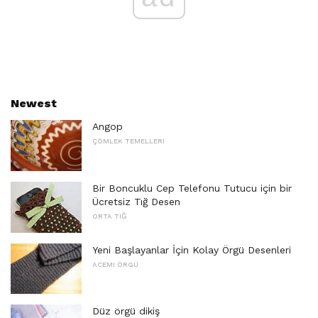
Newest
Angop
ÇÖMLEK TEMELLERI
Bir Boncuklu Cep Telefonu Tutucu için bir
Ücretsiz Tığ Desen
ORTA TIĞ
Yeni Başlayanlar İçin Kolay Örgü Desenleri
ACEMI ÖRGÜ
Düz örgü dikiş