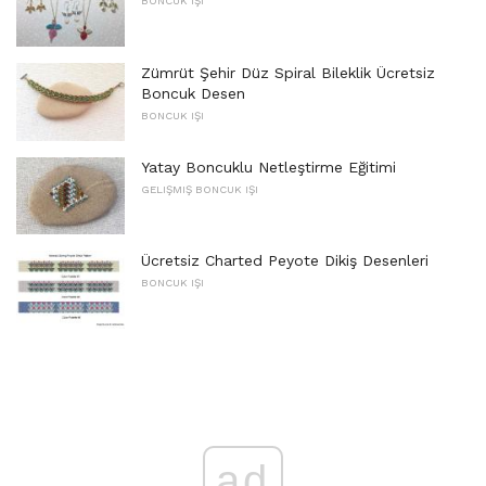
BONCUK IŞI
Zümrüt Şehir Düz Spiral Bileklik Ücretsiz
Boncuk Desen
BONCUK IŞI
Yatay Boncuklu Netleştirme Eğitimi
GELIŞMIŞ BONCUK IŞI
Ücretsiz Charted Peyote Dikiş Desenleri
BONCUK IŞI
ad