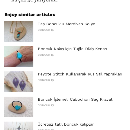
Enjoy similar articles
Taş Boncuklu Merdiven Kolye
BONCUK IŞI
Boncuk Nakış için Tuğla Dikiş Kenarı
BONCUK IŞI
Peyote Stitch Kullanarak Rus Stil Yaprakları
BONCUK IŞI
Boncuk İşlemeli Cabochon Saç Kravat
BONCUK IŞI
Ücretsiz tatil boncuk kalıpları