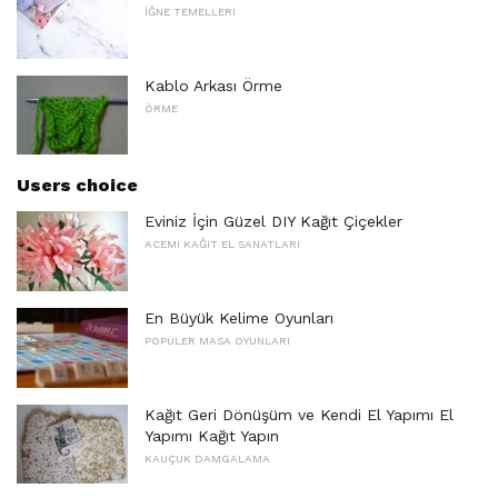
İĞNE TEMELLERI
Kablo Arkası Örme
ÖRME
Users choice
Eviniz İçin Güzel DIY Kağıt Çiçekler
ACEMI KAĞIT EL SANATLARI
En Büyük Kelime Oyunları
POPÜLER MASA OYUNLARI
Kağıt Geri Dönüşüm ve Kendi El Yapımı El
Yapımı Kağıt Yapın
KAUÇUK DAMGALAMA