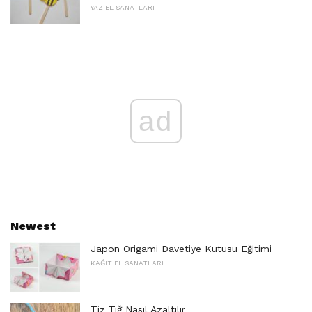
YAZ EL SANATLARI
ad
Newest
Japon Origami Davetiye Kutusu Eğitimi
KAĞIT EL SANATLARI
Tiz Tığ Nasıl Azaltılır