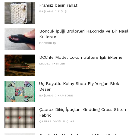
Fransız basın rahat
BAŞLANGIÇ ​​TIĞ IŞI
Boncuk İpliği Brülörleri Hakkında ve Bir Nasıl
Kullanılır
BONCUK IŞI
DCC ile Model Lokomotiflere Işık Ekleme
MODEL TRENLER
Üç Boyutlu Kolay Shoo Fly Yorgan Blok
Desen
BAŞLANGIÇ ​​KAPITONE
Çapraz Dikiş İpuçları: Gridding Cross Stitch
Fabric
ÇAPRAZ DIKIŞ İPUÇLARI