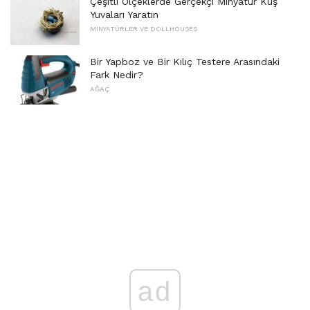
Çeşitli Ölçeklerde Gerçekçi Minyatür Kuş
Yuvaları Yaratın
MINYATÜRLER VE DOLLHOUSES
Bir Yapboz ve Bir Kılıç Testere Arasındaki
Fark Nedir?
AĞAÇ
ad