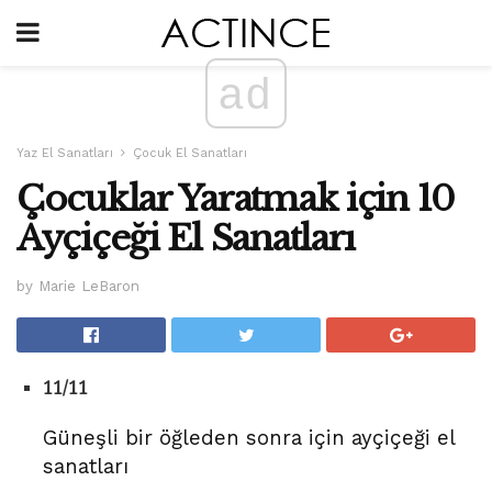
ad
Yaz El Sanatları
Çocuk El Sanatları
Çocuklar Yaratmak için 10
Ayçiçeği El Sanatları
by Marie LeBaron
11/11
Güneşli bir öğleden sonra için ayçiçeği el
sanatları