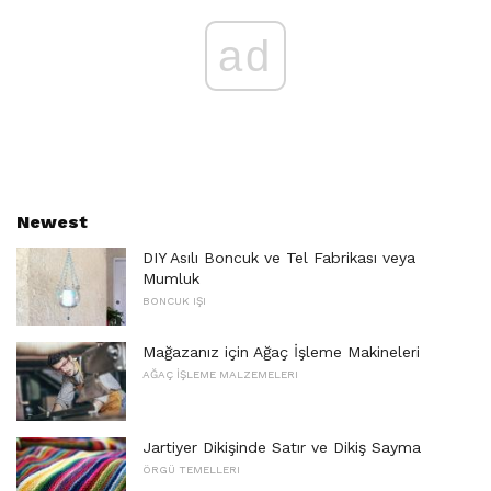
ad
Newest
DIY Asılı Boncuk ve Tel Fabrikası veya
Mumluk
BONCUK IŞI
Mağazanız için Ağaç İşleme Makineleri
AĞAÇ İŞLEME MALZEMELERI
Jartiyer Dikişinde Satır ve Dikiş Sayma
ÖRGÜ TEMELLERI