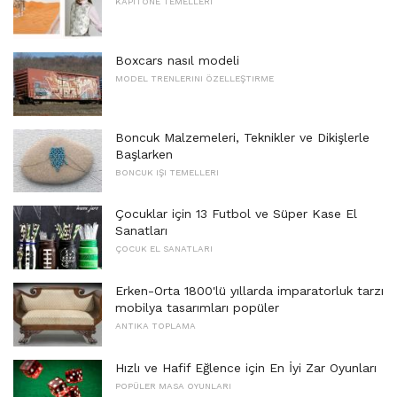
KAPITONE TEMELLERI
Boxcars nasıl modeli
MODEL TRENLERINI ÖZELLEŞTIRME
Boncuk Malzemeleri, Teknikler ve Dikişlerle
Başlarken
BONCUK IŞI TEMELLERI
Çocuklar için 13 Futbol ve Süper Kase El
Sanatları
ÇOCUK EL SANATLARI
Erken-Orta 1800'lü yıllarda imparatorluk tarzı
mobilya tasarımları popüler
ANTIKA TOPLAMA
Hızlı ve Hafif Eğlence için En İyi Zar Oyunları
POPÜLER MASA OYUNLARI