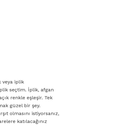
 veya iplik
lik seçtim. İplik, afgan
açık renkle eşleşir. Tek
mak güzel bir şey.
şıt olmasını istiyorsanız,
karelere katılacağınız