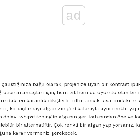
ad
alıştığınıza bağlı olarak, projenize uyan bir kontrast iplik
öğreticinin amaçları için, hem zıt hem de uyumlu olan bir ip
rındaki en karanlık dikişlerle zıttır, ancak tasarımdaki en 
nız, kırbaçlamayı afganızın geri kalanıyla aynı renkte yap
dolayı whipstitching'in afganın geri kalanından öne ve kar
lebilir bir alternatiftir. Çok renkli bir afgan yapıyorsanız, 
uğuna karar vermeniz gerekecek.