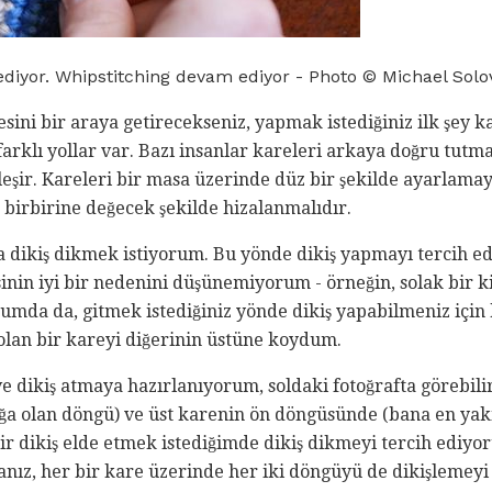
diyor. Whipstitching devam ediyor - Photo © Michael Solo
esini bir araya getirecekseniz, yapmak istediğiniz ilk şey k
arklı yollar var. Bazı insanlar kareleri arkaya doğru tutmay
zleşir. Kareleri bir masa üzerinde düz bir şekilde ayarlama
r birbirine değecek şekilde hizalanmalıdır.
a dikiş dikmek istiyorum. Bu yönde dikiş yapmayı tercih ed
inin iyi bir nedenini düşünemiyorum - örneğin, solak bir k
urumda da, gitmek istediğiniz yönde dikiş yapabilmeniz için 
olan bir kareyi diğerinin üstüne koydum.
 dikiş atmaya hazırlanıyorum, soldaki fotoğrafta görebilir
a olan döngü) ve üst karenin ön döngüsünde (bana en yakı
ir dikiş elde etmek istediğimde dikiş dikmeyi tercih ediyo
sanız, her bir kare üzerinde her iki döngüyü de dikişlemeyi 