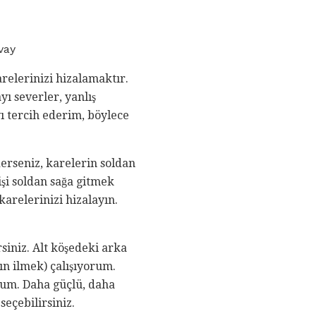
vay
arelerinizi hizalamaktır.
ı severler, yanlış
yı tercih ederim, böylece
erseniz, karelerin soldan
işi soldan sağa gitmek
karelerinizi hizalayın.
siniz. Alt köşedeki arka
n ilmek) çalışıyorum.
rum. Daha güçlü, daha
seçebilirsiniz.