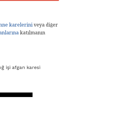
ne karelerini
veya diğer
nlarına
katılmanın
ığ işi afgan karesi