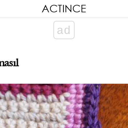
ad
nasıl