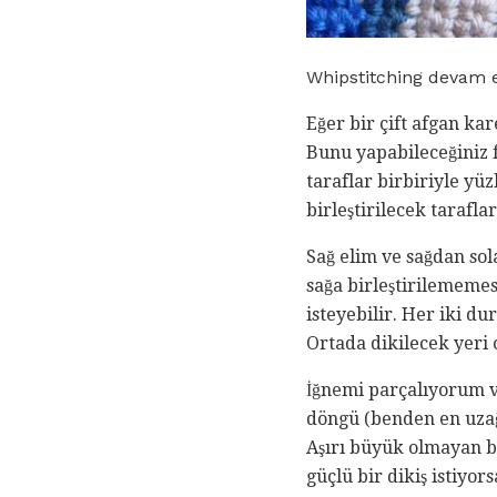
Whipstitching devam e
Eğer bir çift afgan kar
Bunu yapabileceğiniz f
taraflar birbiriyle yü
birleştirilecek tarafla
Sağ elim ve sağdan sol
sağa birleştirilememes
isteyebilir. Her iki d
Ortada dikilecek yeri 
İğnemi parçalıyorum ve
döngü (benden en uzağ
Aşırı büyük olmayan b
güçlü bir dikiş istiyor