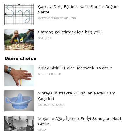
Çapraz Dikiş Eğitimi: Nasıl Fransız Düğüm
Sahte
ÇAPRAZ DIKIŞ TEMELLERI
Satranç geliştirmek için beş yolu
SATRANÇ
Users choice
Kolay Sihirli Hileler: Manyetik Kalem 2
SIHIRLI HILELER
Vintage Mutfakta Kullanılan Renkli Cam
Çeşitleri
ANTIKA TOPLAMA
Meşe ile Ağaç İşleme En İyi Sonuçları Nasıl
Gidilir?
AĞAÇ