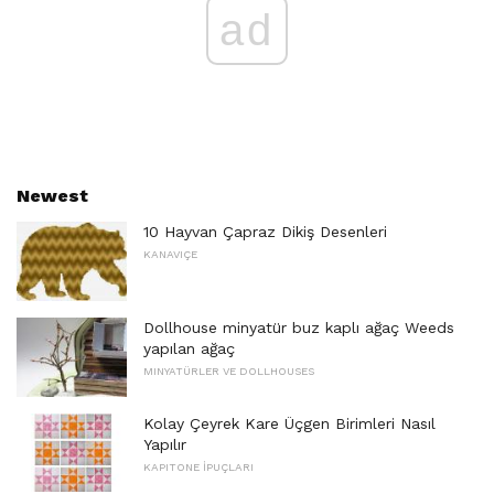
ad
Newest
10 Hayvan Çapraz Dikiş Desenleri
KANAVIÇE
Dollhouse minyatür buz kaplı ağaç Weeds
yapılan ağaç
MINYATÜRLER VE DOLLHOUSES
Kolay Çeyrek Kare Üçgen Birimleri Nasıl
Yapılır
KAPITONE İPUÇLARI