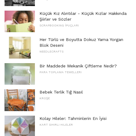
Küçük Kız Alıntılar - Küçük Kızlar Hakkında
Şiirler ve Sözler
SCRAPBOOKING İPUÇLARI
Her Türlü ve Boyutta Dokuz Yama Yorgan
Blok Deseni
NEEDLECRAFTS
Bir Maddede Mekanik Çiftleme Nedir?
PARA TOPLAMA TEMELLERI
Bebek Terlik Tığ Nasıl
KROŞE
Kolay Hileler: Tahminlerin En İyisi
KART SIHIRLI HILELER