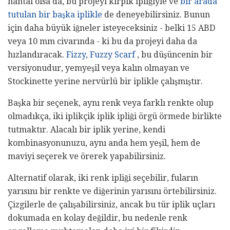
hantal olsa da, bu projeyi kirpik ipliğiyle ve
bir arada
tutulan bir başka iplikle
de deneyebilirsiniz. Bunun
için daha büyük iğneler isteyeceksiniz - belki 15 ABD
veya 10 mm civarında - ki bu da projeyi daha da
hızlandıracak.
Fizzy, Fuzzy Scarf
, bu düşüncenin bir
versiyonudur, yemyeşil veya kalın olmayan ve
Stockinette yerine nervürlü bir iplikle çalışmıştır.
Başka bir seçenek, aynı renk veya farklı renkte olup
olmadıkça, iki iplikçik iplik ipliği örgü örmede birlikte
tutmaktır. Alacalı bir iplik yerine, kendi
kombinasyonunuzu, aynı anda hem yeşil, hem de
maviyi seçerek ve örerek yapabilirsiniz.
Alternatif olarak, iki renk ipliği seçebilir, fuların
yarısını bir renkte ve diğerinin yarısını örtebilirsiniz.
Çizgilerle de çalışabilirsiniz, ancak bu tür iplik uçları
dokumada en kolay değildir, bu nedenle renk