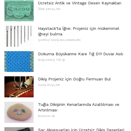
Ücretsiz Antik ve Vintage Desen Kaynakları
İĞNE ARAÇLARI
Haystack'ta İğne: Projeniz için mükemmel
iğneyi bulma
ÇAPRAZ DIKIŞ MALZEMELERI
Dokuma Büyükanne Kare Tığ DIY Duvar Asılı
BAŞLANGIÇ ​​TIĞ IŞI
Dikiş Projeniz için Doğru Fermuarı Bul
DIKIŞ IPUÇLARI
Tuğla Dikişinin Kenarlarında Azaltılması ve
Artırılması
BONCUK IŞI
Saç Aksesuarları için Ücretsiz Dikiş Desenleri