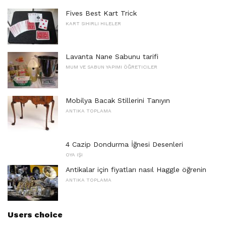
Fives Best Kart Trick
KART SIHIRLI HILELER
Lavanta Nane Sabunu tarifi
MUM VE SABUN YAPIMI ÖĞRETICILER
Mobilya Bacak Stillerini Tanıyın
ANTIKA TOPLAMA
4 Cazip Dondurma İğnesi Desenleri
OYA IŞI
Antikalar için fiyatları nasıl Haggle öğrenin
ANTIKA TOPLAMA
Users choice