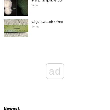
Karanlık İplik Glow
ÖRME
Ölçü Swatch Örme
ÖRME
ad
Newest