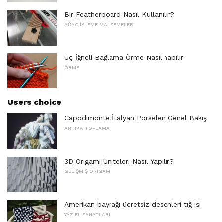
Bir Featherboard Nasıl Kullanılır?
AĞAÇ İŞLEME MALZEMELERI
Üç İğneli Bağlama Örme Nasıl Yapılır
ÖRME
Users choice
Capodimonte İtalyan Porselen Genel Bakış
ANTIKA TOPLAMA
3D Origami Üniteleri Nasıl Yapılır?
GELIŞMIŞ ORIGAMI
Amerikan bayrağı ücretsiz desenleri tığ işi
YAZ EL SANATLARI