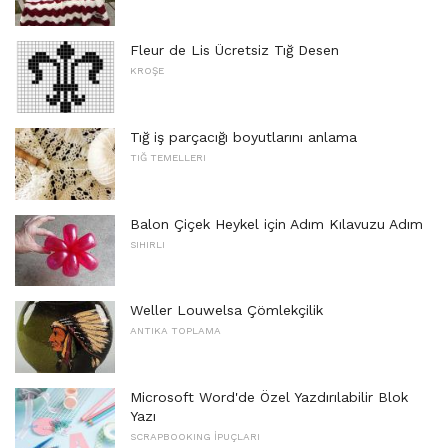
Fleur de Lis Ücretsiz Tığ Desen
KROŞE
Tığ iş parçacığı boyutlarını anlama
TIĞ TEMELLERI
Balon Çiçek Heykel için Adım Kılavuzu Adım
SIHIRLI
Weller Louwelsa Çömlekçilik
ANTIKA TOPLAMA
Microsoft Word'de Özel Yazdırılabilir Blok
Yazı
SCRAPBOOKING İPUÇLARI