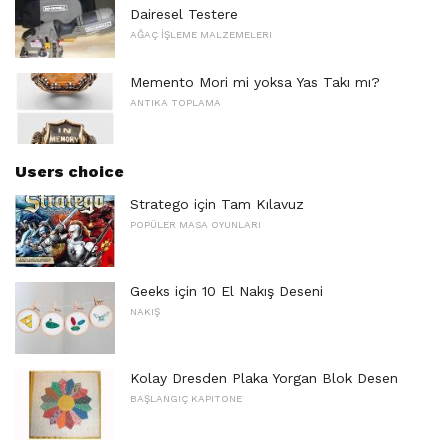
Dairesel Testere
AĞAÇ İŞLEME MALZEMELERI
Memento Mori mi yoksa Yas Takı mı?
ANTIKA TOPLAMA
Users choice
Stratego için Tam Kılavuz
POPÜLER MASA OYUNLARI
Geeks için 10 El Nakış Deseni
NAKIŞ
Kolay Dresden Plaka Yorgan Blok Desen
BAŞLANGIÇ ​​KAPITONE