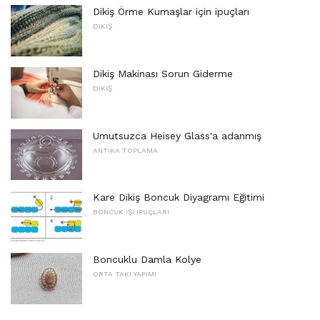
Dikiş Örme Kumaşlar için ipuçları
DIKIŞ
Dikiş Makinası Sorun Giderme
DIKIŞ
Umutsuzca Heisey Glass'a adanmış
ANTIKA TOPLAMA
Kare Dikiş Boncuk Diyagramı Eğitimi
BONCUK IŞI IPUÇLARI
Boncuklu Damla Kolye
ORTA TAKI YAPIMI