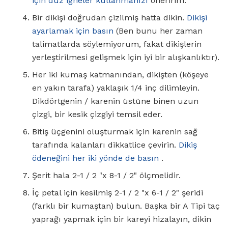
için düz iğneler kullanmanızı
öneririm.
Bir dikişi doğrudan çizilmiş hatta dikin.
Dikişi
ayarlamak için basın
(Ben bunu her zaman
talimatlarda söylemiyorum, fakat dikişlerin
yerleştirilmesi gelişmek için iyi bir alışkanlıktır).
Her iki kumaş katmanından, dikişten (köşeye
en yakın tarafa) yaklaşık 1/4 inç dilimleyin.
Dikdörtgenin / karenin üstüne binen uzun
çizgi, bir kesik çizgiyi temsil eder.
Bitiş üçgenini oluşturmak için karenin sağ
tarafında kalanları dikkatlice çevirin.
Dikiş
ödeneğini her iki yönde de basın
.
Şerit hala 2-1 / 2 "x 8-1 / 2" ölçmelidir.
İç petal için kesilmiş 2-1 / 2 "x 6-1 / 2" şeridi
(farklı bir kumaştan) bulun. Başka bir A Tipi taç
yaprağı yapmak için bir kareyi hizalayın, dikin