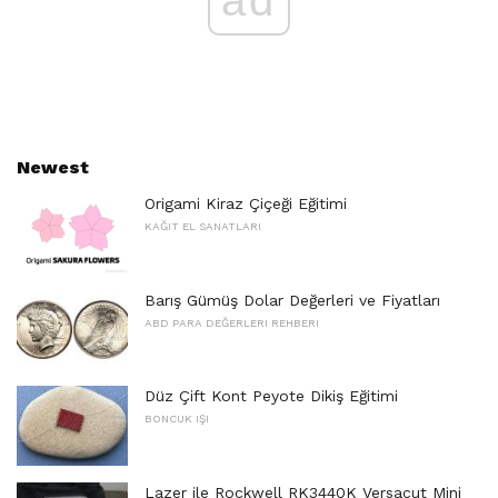
Newest
Origami Kiraz Çiçeği Eğitimi
KAĞIT EL SANATLARI
Barış Gümüş Dolar Değerleri ve Fiyatları
ABD PARA DEĞERLERI REHBERI
Düz Çift Kont Peyote Dikiş Eğitimi
BONCUK IŞI
Lazer ile Rockwell RK3440K Versacut Mini