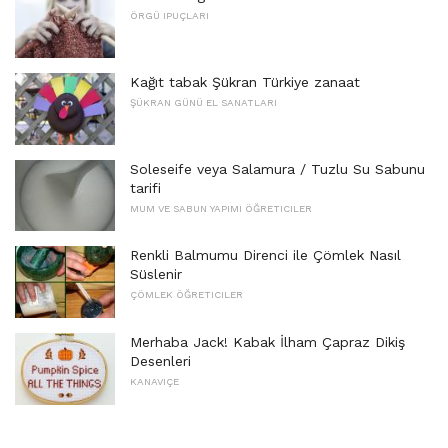
ÖRGÜ IPUÇLARI
Kağıt tabak Şükran Türkiye zanaat
ŞÜKRAN GÜNÜ EL SANATLARI
Soleseife veya Salamura / Tuzlu Su Sabunu
tarifi
MUM VE SABUN YAPIMI ÖĞRETICILER
Renkli Balmumu Direnci ile Çömlek Nasıl
Süslenir
ÇÖMLEK ÖĞRETICILER
Merhaba Jack! Kabak İlham Çapraz Dikiş
Desenleri
KANAVIÇE