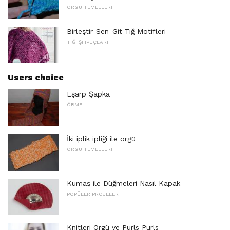
ÖRGÜ TEMELLERI
Birleştir-Sen-Git Tığ Motifleri
TIĞ IŞI IPUÇLARI
Users choice
Eşarp Şapka
ÖRME
İki iplik ipliği ile örgü
ÖRGÜ TEMELLERI
Kumaş ile Düğmeleri Nasıl Kapak
POPÜLER PROJELER
Knitleri Örgü ve Purls Purls