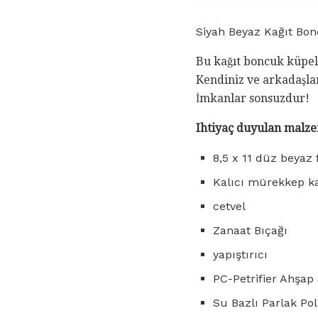
Siyah Beyaz Kağıt Bon
Bu kağıt boncuk küpele
Kendiniz ve arkadaşlar
İmkanlar sonsuzdur!
Ihtiyaç duyulan malze
8,5 x 11 düz beyaz 
Kalıcı mürekkep kal
cetvel
Zanaat Bıçağı
yapıştırıcı
PC-Petrifier Ahşap S
Su Bazlı Parlak Pol