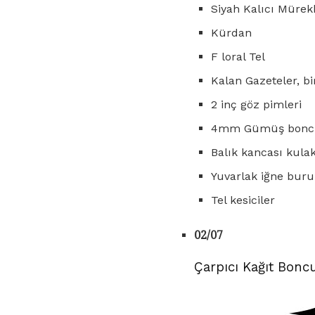
Siyah Kalıcı Mürekk
Kürdan
F loral Tel
Kalan Gazeteler, bi
2 inç göz pimleri
4mm Gümüş bonc
Balık kancası kulak
Yuvarlak iğne bur
Tel kesiciler
02/07
Çarpıcı Kağıt Boncu