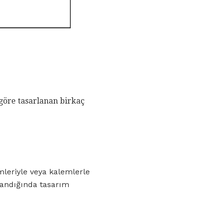
 göre tasarlanan birkaç
mleriyle veya kalemlerle
landığında tasarım