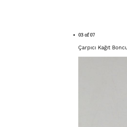
03 of 07
Çarpıcı Kağıt Bonc