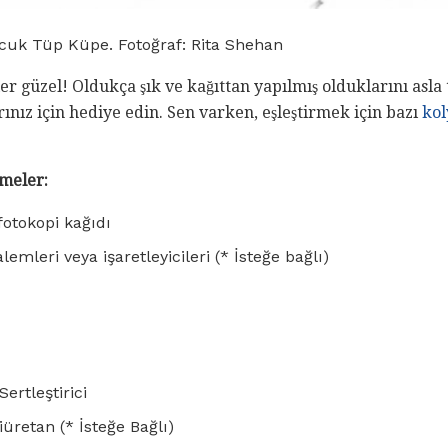
cuk Tüp Küpe. Fotoğraf: Rita Shehan
r güzel! Oldukça şık ve kağıttan yapılmış olduklarını asl
ınız için hediye edin. Sen varken, eşleştirmek için bazı
kol
meler:
fotokopi kağıdı
emleri veya işaretleyicileri (* İsteğe bağlı)
ertleştirici
iüretan (* İsteğe Bağlı)