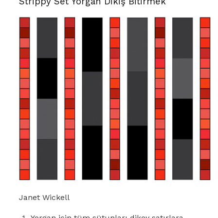
Strippy Set Yorgan Dikiş Bitirmek
Janet Wickell
Yorgan için tüm sütunları dikey satırlara