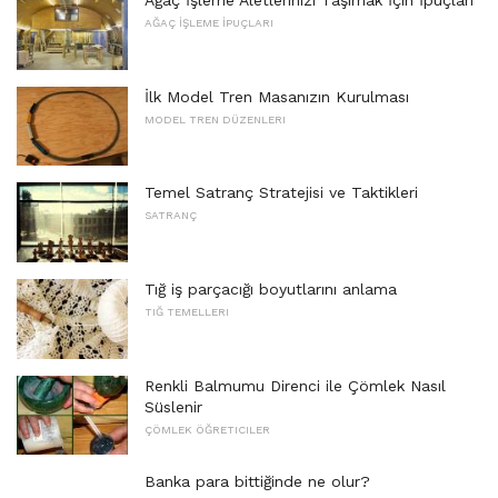
Ağaç İşleme Aletlerinizi Taşımak İçin İpuçları
AĞAÇ İŞLEME İPUÇLARI
İlk Model Tren Masanızın Kurulması
MODEL TREN DÜZENLERI
Temel Satranç Stratejisi ve Taktikleri
SATRANÇ
Tığ iş parçacığı boyutlarını anlama
TIĞ TEMELLERI
Renkli Balmumu Direnci ile Çömlek Nasıl
Süslenir
ÇÖMLEK ÖĞRETICILER
Banka para bittiğinde ne olur?