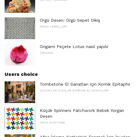
Örgü Desen: Örgü Sepet Dikiş
ÖRGÜ TEMELLERI
Origami Peçete Lotus nasıl yapılır
ORIGAMI
Users choice
Tombstone El Sanatları için Komik Epitaphs
ÇOCUKLAR CADILAR BAYRAMI EL SANATLARI
Küçük Spinners Patchwork Bebek Yorgan
Desen
ORTA KAPITONE