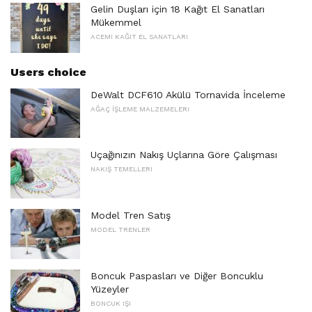
Gelin Duşları için 18 Kağıt El Sanatları
Mükemmel
ACEMI KAĞIT EL SANATLARI
Users choice
DeWalt DCF610 Akülü Tornavida İnceleme
AĞAÇ İŞLEME MALZEMELERI
Uçağınızın Nakış Uçlarına Göre Çalışması
NAKIŞ TEMELLERI
Model Tren Satış
MODEL TRENLER
Boncuk Paspasları ve Diğer Boncuklu
Yüzeyler
BONCUK IŞI