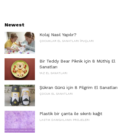
Newest
Kolaj Nasıl Yapılır?
ÇOCUKLAR EL SANATLARI İPUÇLARI
Bir Teddy Bear Piknik için 8 Müthiş El
Sanatları
YAZ EL SANATLARI
Şükran Günü için 8 Pilgrim El Sanatları
ÇOCUK EL SANATLARI
Plastik bir çanta ile sıkıntı kağıt
LASTIK DAMGALAMA PROJELERI