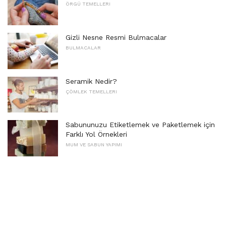
ÖRGÜ TEMELLERI
Gizli Nesne Resmi Bulmacalar
BULMACALAR
Seramik Nedir?
ÇÖMLEK TEMELLERI
Sabununuzu Etiketlemek ve Paketlemek için
Farklı Yol Örnekleri
MUM VE SABUN YAPIMI