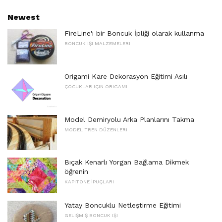
Newest
FireLine'ı bir Boncuk İpliği olarak kullanma
BONCUK IŞI MALZEMELERI
Origami Kare Dekorasyon Eğitimi Asılı
ÇOCUKLAR IÇIN ORIGAMI
Model Demiryolu Arka Planlarını Takma
MODEL TREN DÜZENLERI
Bıçak Kenarlı Yorgan Bağlama Dikmek
öğrenin
KAPITONE İPUÇLARI
Yatay Boncuklu Netleştirme Eğitimi
GELIŞMIŞ BONCUK IŞI