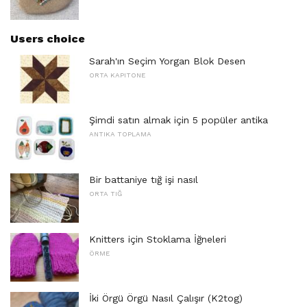
Users choice
Sarah'ın Seçim Yorgan Blok Desen
ORTA KAPITONE
Şimdi satın almak için 5 popüler antika
ANTIKA TOPLAMA
Bir battaniye tığ işi nasıl
ORTA TIĞ
Knitters için Stoklama İğneleri
ÖRME
İki Örgü Örgü Nasıl Çalışır (K2tog)