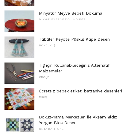
Minyatür Meyve Sepeti Dokuma
MINYATÜRLER VE DOLLHOUSES
Tübüler Peyote Püskül Küpe Desen
BONCUK IŞI
Tığ için Kullanabileceğiniz Alternatif
Malzemeler
KROŞE
Ücretsiz bebek etiketi battaniye desenleri
DIKIŞ
Dokuz-Yama Merkezleri ile Akşam Yıldız
Yorgan Blok Desen
ORTA KAPITONE