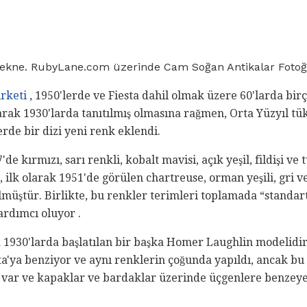
 Tekne. RubyLane.com üzerinde Cam Soğan Antikalar Fotoğ
rketi
, 1950'lerde ve Fiesta dahil olmak üzere 60'larda bir
olarak 1930'larda tanıtılmış olmasına rağmen, Orta Yüzyıl tü
erde bir dizi yeni renk eklendi.
'de kırmızı, sarı renkli, kobalt mavisi, açık yeşil, fildişi ve
 ilk olarak 1951'de görülen chartreuse, orman yeşili, gri ve 
müştür. Birlikte, bu renkler terimleri toplamada “standart
ardımcı oluyor .
a 1930'larda başlatılan bir başka Homer Laughlin modelidir
ta'ya benziyor ve aynı renklerin çoğunda yapıldı, ancak bu
t var ve kapaklar ve bardaklar üzerinde üçgenlere benzey