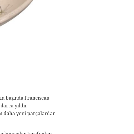
ın başında Franciscan
larca yıldır
nı daha yeni parçalardan
zarlamacılar tarafından