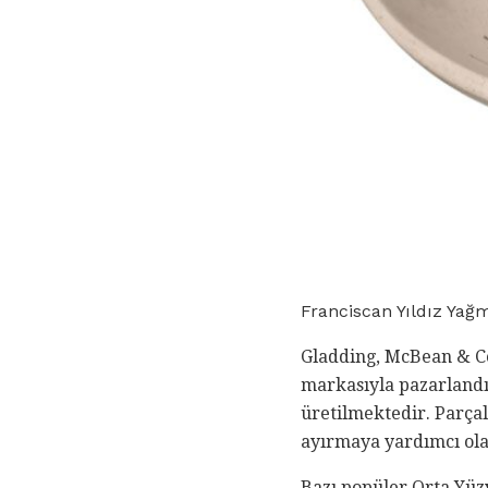
Franciscan Yıldız Yağ
Gladding, McBean & Co
markasıyla pazarlandı.
üretilmektedir. Parça
ayırmaya yardımcı olab
Bazı popüler Orta Yüzy