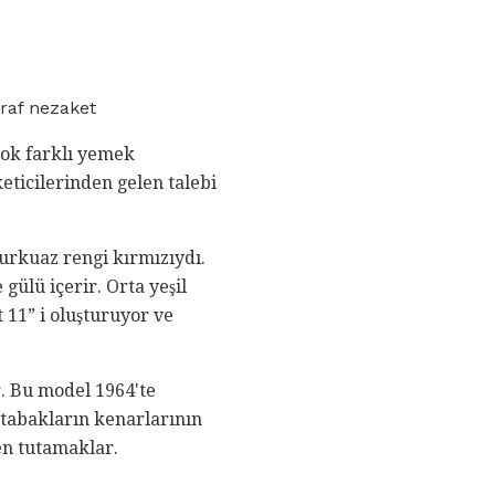
raf nezaket
çok farklı yemek
keticilerinden gelen talebi
 turkuaz rengi kırmızıydı.
gülü içerir. Orta yeşil
 11” i oluşturuyor ve
. Bu model 1964'te
 tabakların kenarlarının
en tutamaklar.