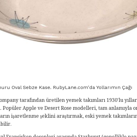
muru Oval Sebze Kase. RubyLane.com'da Yollarımın Çağı
mpany tarafından üretilen yemek takımları 1930'lu yıllar
 Popüler Apple ve Desert Rose modelleri, tam anlamıyla on
ların işaretlenme şeklini araştırmak, eski yemek takımları
ilir.
ıl Fransisken desenleri arasında Starburst (genellikle pa