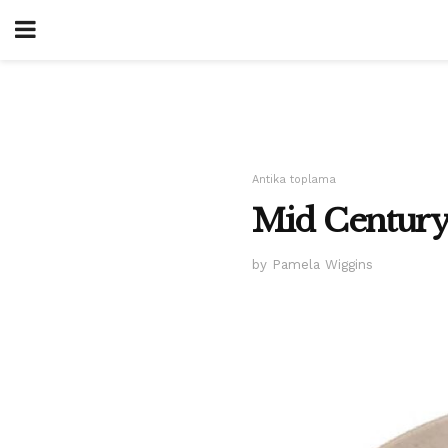
Antika toplama
Mid Century
by Pamela Wiggins