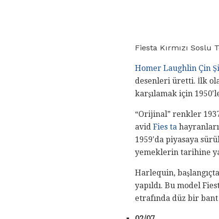
Fiesta Kırmızı Soslu
Homer Laughlin Çin Şi
desenleri üretti. İlk 
karşılamak için 1950'l
“Orijinal” renkler 1937
avid
Fies ta
hayranları,
1959'da piyasaya sürül
yemeklerin tarihine y
Harlequin, başlangıçt
yapıldı. Bu model Fies
etrafında düz bir ban
02/07