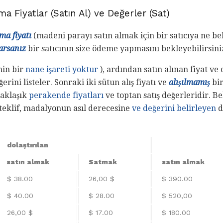
a Fiyatlar (Satın Al) ve Değerler (Sat)
ma fiyatı
(madeni parayı satın almak için bir satıcıya ne be
arsanız
bir satıcının size ödeme yapmasını bekleyebilirsini
inin bir
nane işareti yoktur
), ardından satın alınan fiyat v
ğerini listeler. Sonraki iki sütun alış fiyatı ve
alışılmamış
bir
yaklaşık
perakende fiyatları
ve toptan satış değerleridir. Be
l teklif, madalyonun asıl derecesine
ve değerini belirleyen
d
dolaştırılan
satın almak
Satmak
satın almak
$ 38.00
26,00 $
$ 390.00
$ 40.00
$ 28.00
$ 520,00
26,00 $
$ 17.00
$ 180.00