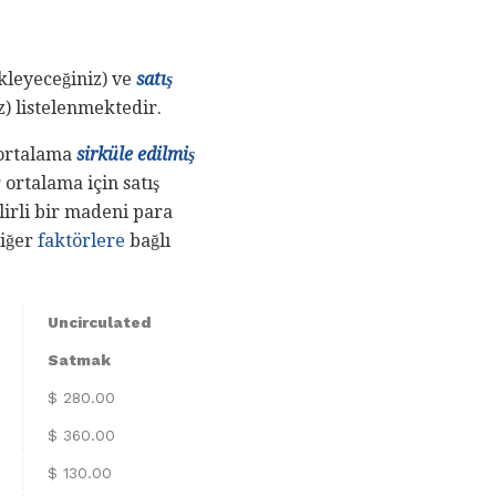
kleyeceğiniz) ve
satış
z) listelenmektedir.
e ortalama
sirküle edilmiş
 ortalama için satış
lirli bir madeni para
iğer
faktörlere
bağlı
Uncirculated
Satmak
$ 280.00
$ 360.00
$ 130.00