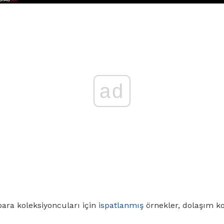
ad
ara koleksiyoncuları için
ispatlanmış
örnekler, dolaşım k