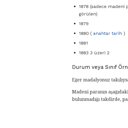
1878 (sadece madeni p
görülen)
1879
1880 (
anahtar tarih
)
1881
1883 3 üzeri 2
Durum veya Sınıf Örn
Eğer madalyonuz takılıysa
Madeni paranın aşağıdaki 
bulunmadığı takdirde, pa