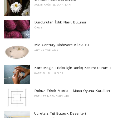
ACEMI KAĞIT EL SANATLARI
Durdurulan İplik Nasıl Bulunur
ÖRME
Mid Century Dishware Kılavuzu
ANTIKA TOPLAMA
Kart Magic Tricks için Yanlış Kesim: Sürüm 1
KART SIHIRLI HILELER
Dokuz Erkek Morris - Masa Oyunu Kuralları
POPÜLER MASA OYUNLARI
Ücretsiz Tığ Bulaşık Desenleri