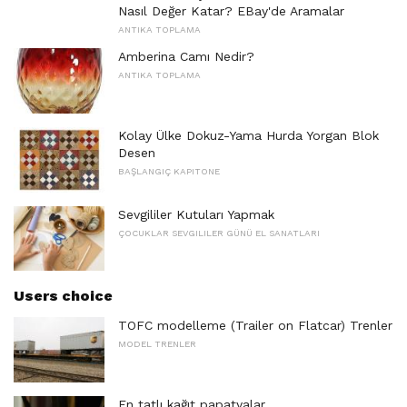
Nasıl Değer Katar? EBay'de Aramalar
ANTIKA TOPLAMA
Amberina Camı Nedir?
ANTIKA TOPLAMA
Kolay Ülke Dokuz-Yama Hurda Yorgan Blok
Desen
BAŞLANGIÇ ​​KAPITONE
Sevgililer Kutuları Yapmak
ÇOCUKLAR SEVGILILER GÜNÜ EL SANATLARI
Users choice
TOFC modelleme (Trailer on Flatcar) Trenler
MODEL TRENLER
En tatlı kağıt papatyalar