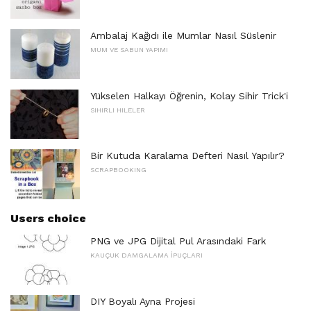
Ambalaj Kağıdı ile Mumlar Nasıl Süslenir
MUM VE SABUN YAPIMI
Yükselen Halkayı Öğrenin, Kolay Sihir Trick'i
SIHIRLI HILELER
Bir Kutuda Karalama Defteri Nasıl Yapılır?
SCRAPBOOKING
Users choice
PNG ve JPG Dijital Pul Arasındaki Fark
KAUÇUK DAMGALAMA İPUÇLARI
DIY Boyalı Ayna Projesi