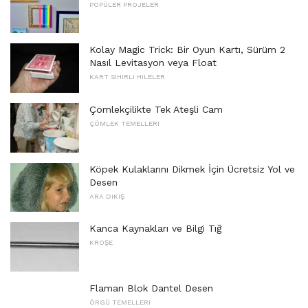
POPÜLER PROJELER
Kolay Magic Trick: Bir Oyun Kartı, Sürüm 2
Nasıl Levitasyon veya Float
KART SIHIRLI HILELER
Çömlekçilikte Tek Ateşli Cam
ÇÖMLEK TEMELLERI
Köpek Kulaklarını Dikmek İçin Ücretsiz Yol ve
Desen
ARA DIKIŞ
Kanca Kaynakları ve Bilgi Tığ
KROŞE
Flaman Blok Dantel Desen
ÖRGÜ TEMELLERI